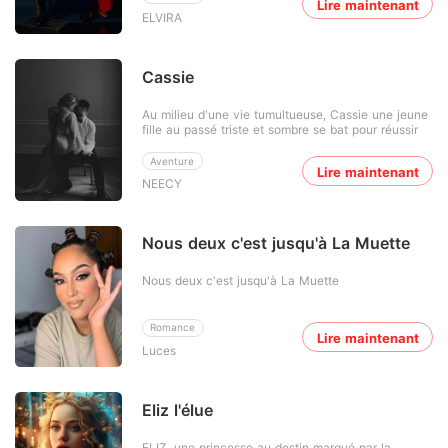
Lire maintenant
ELVIRA
Cassie
Au milieu d'une vie tumultueuse, Cassie une jeune
fille au passé triste et sombre se bat pour réussir
Aventure
Lire maintenant
NEECY
Nous deux c'est jusqu'à La Muette
Nous deux c'est jusqu'à La Muette
Romance
Lire maintenant
Luces
Eliz l'élue
ELIZ, une princesse au destin marqué par la