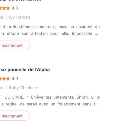
4.8
ce
Ivy Harden
aient profondément amoureux, mais un accident de
e a effacé son affection pour elle. Impossible de
er sa haine, il l'a enfermée. Impossible de renoncer à
e maintenant
our, elle se soumet à son supplice. Cependant,
 tout le malentendu a été clarifié, il ne savait pas
ire p
se poucelle de l'Alpha
4.9
ce
Baby Charlene.
« Enlève tes vêtements, Shilah. Si je
 le redire, ce serait avec un fouettement dans ton
Ses mots froids se faisaient entendre, faisant Shilah
e maintenant
age. Elle reserrait sa robe contre sa
e voulant pas la lâcher. « M... Mon Roi... Je suis