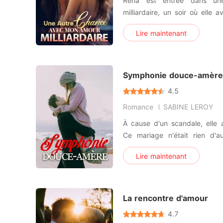
Rena est entrée dans une
milliardaire, un soir où elle a
de son aide, tandis qu'il était
Lire maintenant
qui devait être une aventure 
quelque chose de sérieux. Tout allait bien jusqu'à ce que
Rena
Symphonie douce-amère
4.5
Romance
SABINE LEROY
À cause d'un scandale, elle 
Ce mariage n'était rien d'a
deux. Pour évacuer sa colè
Lire maintenant
retordre. Elle, cependant, 
séduisante de la nuit. Bien q
en se rapprochant d
La rencontre d'amour
4.7