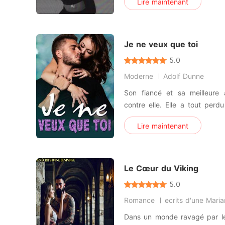
Lire maintenant
aucune place pour l'amour et 
amis ont une place importante
Je ne veux que toi
5.0
Moderne
Adolf Dunne
Son fiancé et sa meilleure
contre elle. Elle a tout perdu
dans la rue. Cependant, ell
Lire maintenant
parallèle. Au moment où elle
dans ce monde était en train 
elle a survéc
Le Cœur du Viking
5.0
Romance
ecrits d'une Mari
Dans un monde ravagé par le