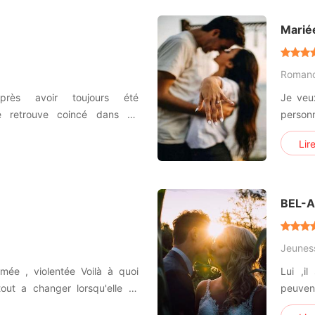
vierg
Marié
Roman
près avoir toujours été
Je veux juste mour
 retrouve coincé dans un
personne 
 beaux gosses
aux ge
Lir
un anim
BEL-A
Jeunes
rmée , violentée Voilà à quoi
Lui ,i
out a changer lorsqu'elle l'a
peuvent décrire la beauté. Mais son statut so
gage , dans ce milieu elle n'a
perdre toute qu'i