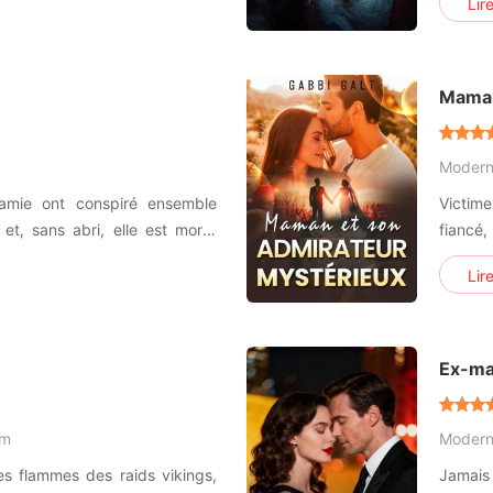
Lir
la joie . Seul l'argent et ses
multim
 à ses yeux.
Plongez
Maman
Moder
 amie ont conspiré ensemble
Victim
 et, sans abri, elle est morte
fiancé
e a ressuscité dans un monde
est tom
Lir
 a ouvert les yeux, son mari
à des j
de l'étrangler. Heureusement,
le gro
Maurice
Ex-mar
am
Moder
s flammes des raids vikings,
Jamais 