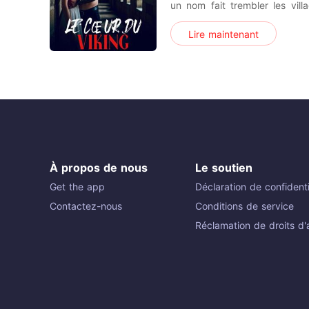
un nom fait trembler les vil
chef redoutable au cœur de pie
Lire maintenant
laisse derrière lui que cendres et 
attaque, il rencontre Elin 
feu, qui o
À propos de nous
Le soutien
Get the app
Déclaration de confidenti
Contactez-nous
Conditions de service
Réclamation de droits d'