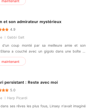
e maintenant
illiardaire qui tombe sous le charme du bel homme.
 vous dans l'histoire de Bel-Air et accrochez vous
 et son admirateur mystérieux
4.9
ne
Gabbi Galt
e d'un coup monté par sa meilleure amie et son
, Eliana a couché avec un gigolo dans une boîte et
bée enceinte. Cinq ans après avoir donné naissance
e maintenant
umeaux, elle est rentrée chez elle et a travaillé pour
upe Moran, où elle a rencontré le PDG, Maurice.
 était un
i persistant : Reste avec moi
5.0
ne
Harp Picardi
dans ses rêves les plus fous, Linsey n'avait imaginé