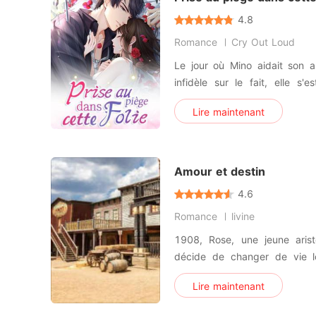
4.8
Romance
Cry Out Loud
Le jour où Mino aidait son a
infidèle sur le fait, elle s'
dans la chambre d'hôtel de R
Lire maintenant
puissant de la ville. Plus 
rencontre, Ryan lui a demand
au souhait
Amour et destin
4.6
Romance
livine
1908, Rose, une jeune aris
décide de changer de vie l
mari a une aventure avec s
Lire maintenant
fiancée. Elle décide de se r
Nord Canadien dans la petite v