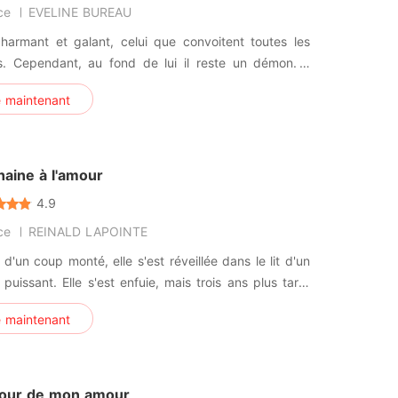
ce
EVELINE BUREAU
charmant et galant, celui que convoitent toutes les
. Cependant, au fond de lui il reste un démon. Il
 tout ce qu'il voulait par tous les moyens, que ce
e maintenant
n affaires ou en amour. A cause d'une erreur de la
onniste, elle est entrée dans une mauvaise chambre,
'il
haine à l'amour
4.9
ce
REINALD LAPOINTE
 d'un coup monté, elle s'est réveillée dans le lit d'un
uissant. Elle s'est enfuie, mais trois ans plus tard,
uver son grand-père, elle est revenue vers lui. "Tu
e maintenant
ue je sauve ton grand-père ? Jamais ! ", l'homme a
impitoyablement sa demande cette nuit pluvieuse.
tour de mon amour