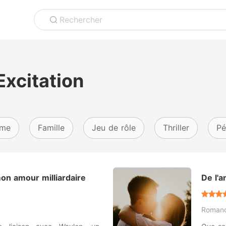
Rechercher
Excitation
ime
Famille
Jeu de rôle
Thriller
Pé
on amour milliardaire
De l'a
Roman