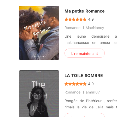
connaissance d'un ar
Ma petite Romance
4.9
Romance
MaeNancy
Une jeune demoiselle a
malchanceuse en amour se
triangle amoureux entre deux
Lire maintenant
LA TOILE SOMBRE
4.9
Romance
amhili07
Rongée de l'intérieur , renfe
rimais la vie de Leila mais t
décidé. Hackeuse et tueuse à 