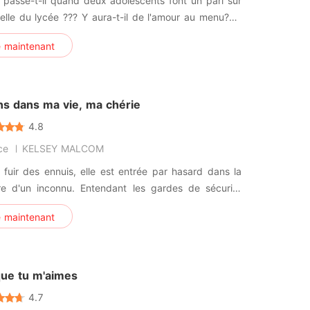
passe-t-il quand deux adolescents font un pari sur
elle du lycée ??? Y aura-t-il de l'amour au menu???,
l'amour et la haine, qu'est-ce qui l'emportera sur
e maintenant
s et Smith Brown ???... Je sais que c'est encore
e livre qui parle d'amour mais s'il vous plaît donnez-
ns dans ma vie, ma chérie
4.8
ce
KELSEY MALCOM
 fuir des ennuis, elle est entrée par hasard dans la
e d'un inconnu. Entendant les gardes de sécurité
ers elle, elle jeta les chaussures à talons hauts et le
e maintenant
 contre le mur. Elle avait le cœur qui palpitait
lle vit ses traits attrayants. Il voulait lui demander le
que tu m'aimes
4.7