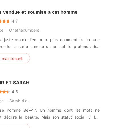
e vendue et soumise à cet homme
4.7
ce
Onethenumbers
ir J'en peux plus comment traiter une
de l'a sorte comme un animal Tu prétends dire
ns que je suis ta femme mais tu me traites comme
e maintenant
al Et ce bébé que j'attends est juste innocent
IR ET SARAH
4.5
se
Sarah diak
l se nomme Bel-Air. Un homme dont les mots ne
cial lui fait
l désire Elle se nomme sarah. La fille d'un