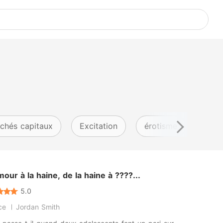
chés capitaux
Excitation
érotisme
Myth
mour à la haine, de la haine à ????...
5.0
ce
Jordan Smith