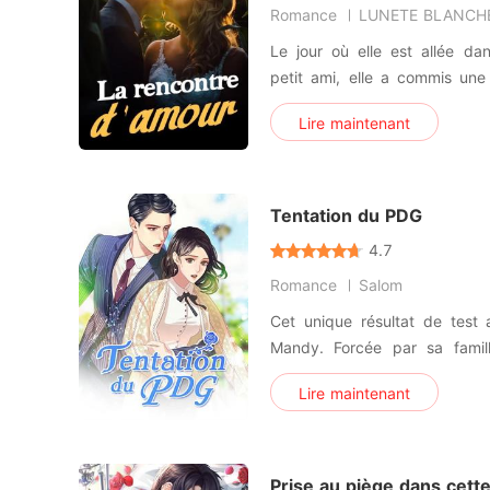
Romance
LUNETE BLANCH
Le jour où elle est allée d
petit ami, elle a commis une 
inconnu pour lui. Sous l'empr
Lire maintenant
lèvres sur les siens. Cependa
par ce baiser. Il savait en 
celle qu'
Tentation du PDG
4.7
Romance
Salom
Cet unique résultat de test 
Mandy. Forcée par sa famill
échoué dès son premier cou
Lire maintenant
pour sauver son frère, sa bel
avec un inconnu. C'était u
objectif simple. Cepe
Prise au piège dans cette