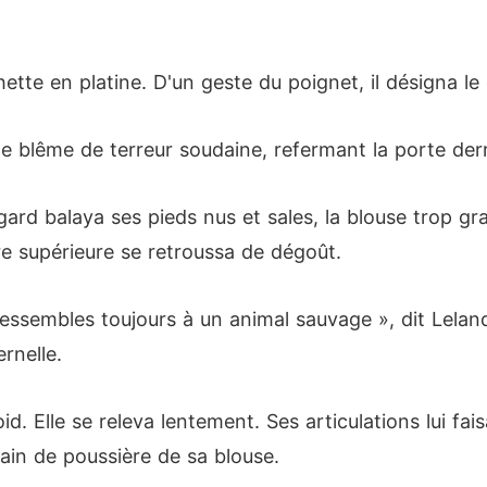
tte en platine. D'un geste du poignet, il désigna le 
e blême de terreur soudaine, refermant la porte derri
egard balaya ses pieds nus et sales, la blouse trop g
re supérieure se retroussa de dégoût.
 ressembles toujours à un animal sauvage », dit Lela
rnelle.
oid. Elle se releva lentement. Ses articulations lui fa
grain de poussière de sa blouse.