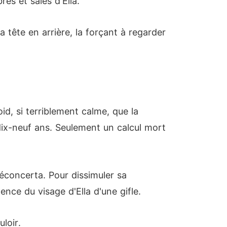
es et sales d'Ella.
la tête en arrière, la forçant à regarder
id, si terriblement calme, que la
de dix-neuf ans. Seulement un calcul mort
éconcerta. Pour dissimuler sa
nce du visage d'Ella d'une gifle.
loir.