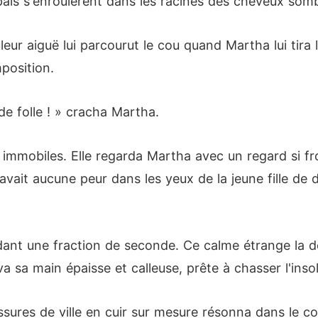
ais s'enroulèrent dans les racines des cheveux sombr
leur aiguë lui parcourut le cou quand Martha lui tira 
mposition.
e folle ! » cracha Martha.
 immobiles. Elle regarda Martha avec un regard si fro
n'y avait aucune peur dans les yeux de la jeune fille 
ant une fraction de seconde. Ce calme étrange la d
 sa main épaisse et calleuse, prête à chasser l'insole
ures de ville en cuir sur mesure résonna dans le cou