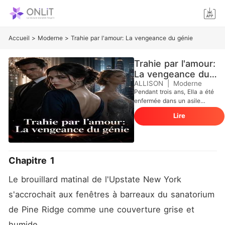
Accueil
>
Moderne
>
Trahie par l'amour: La vengeance du génie
Trahie par l'amour:
La vengeance du
génie
ALLISON
|
Moderne
Pendant trois ans, Ella a été
enfermée dans un asile
psychiatrique lugubre, gavée
Lire
de sédatifs et isolée du
monde. Tout cela parce que
sa sœur, la parfaite Ashlyn,
l'avait piégée pour protéger
sa propre réputation.
Chapitre 1
Aujourd'hui, son père
milliardaire l'a enfin fait
Le brouillard matinal de l'Upstate New York 
sortir. Pas pour la libérer,
mais pour la forcer à
s'accrochait aux fenêtres à barreaux du sanatorium 
s'agenouiller devant l'élite
de Pine Ridge comme une couverture grise et 
de New York et présenter
des excuses publiques à
humide.