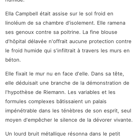
Ashlyn. Dans les coulisses
du gala, son frère aîné Ivan
l'a violemment étranglée, la
Ella Campbell était assise sur le sol froid en 
soulevant du sol jusqu'à ce
linoléum de sa chambre d'isolement. Elle ramena 
qu'elle suffoque. Ses parents
n'ont eu aucune pitié face à
ses genoux contre sa poitrine. La fine blouse 
son cou violacé. Ils ont
simplement ordonné de
d'hôpital délavée n'offrait aucune protection contre 
cacher les ecchymoses sous
le froid humide qui s'infiltrait à travers les murs en 
une épaisse couche de
maquillage pour qu'elle
béton.
puisse jouer son rôle sur
scène. Sur l'estrade,
Elle fixait le mur nu en face d'elle. Dans sa tête, 
lorsqu'Ella a subtilement
réclamé une véritable
elle déduisait une branche de la démonstration de 
enquête policière pour
prouver la vérité, Ashlyn
l'hypothèse de Riemann. Les variables et les 
s'est jetée au sol en hurlant,
formules complexes bâtissaient un palais 
la faisant de nouveau passer
pour une folle dangereuse.
impénétrable dans les ténèbres de son esprit, seul 
L'homme qui lui avait juré de
la protéger la regardait
moyen d'empêcher le silence de la dévorer vivante.
désormais avec un mépris
absolu, tandis que son père
Un lourd bruit métallique résonna dans le petit 
menaçait de la renvoyer