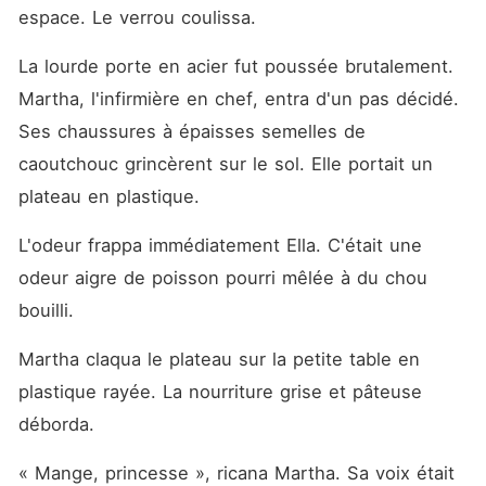
pourrir à l'asile. Le seul à
espace. Le verrou coulissa.
pleurer pour elle fut son frère
jumeau en fauteuil roulant,
La lourde porte en acier fut poussée brutalement. 
que l'ivrogne d'Ivan est venu
humilier en se vantant
Martha, l'infirmière en chef, entra d'un pas décidé. 
fièrement de ses violences.
Comment sa propre famille
Ses chaussures à épaisses semelles de 
pouvait-elle la haïr à ce
caoutchouc grincèrent sur le sol. Elle portait un 
point et chérir un monstre ?
Ils pensaient que ces trois
plateau en plastique.
années de torture avaient
fait d'elle un chien brisé et
obéissant. Mais ils ignoraient
L'odeur frappa immédiatement Ella. C'était une 
que sous le faux fond de sa
odeur aigre de poisson pourri mêlée à du chou 
boîte d'effets personnels se
cachaient ses cahiers de
bouilli.
mathématiques, sa seule
véritable porte de sortie. Le
Martha claqua le plateau sur la petite table en 
dernier fil de son humanité
venait de se rompre, et sa
plastique rayée. La nourriture grise et pâteuse 
vengeance allait être d'une
précision terrifiante.
déborda.
« Mange, princesse », ricana Martha. Sa voix était 