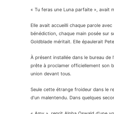
« Tu feras une Luna parfaite », avait
Elle avait accueilli chaque parole ave
bénédiction, chaque main posée sur son 
Goldblade méritait. Elle épaulerait Pe
À présent installée dans le bureau de l'
prête à proclamer officiellement son bo
union devant tous.
Seule cette étrange froideur dans le re
d'un malentendu. Dans quelques seconde
« Amy », reprit Alpha Oswald d'une voi