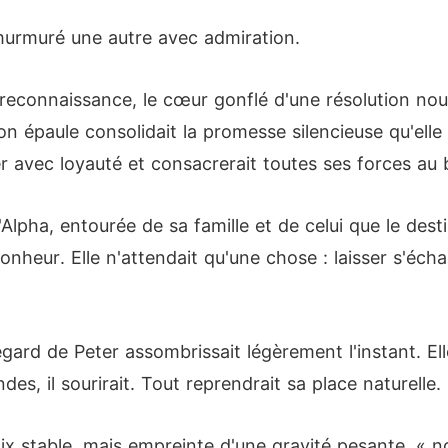
 murmuré une autre avec admiration.
c reconnaissance, le cœur gonflé d'une résolution no
épaule consolidait la promesse silencieuse qu'elle se
ter avec loyauté et consacrerait toutes ses forces au 
Alpha, entourée de sa famille et de celui que le destin
nheur. Elle n'attendait qu'une chose : laisser s'écha
gard de Peter assombrissait légèrement l'instant. Ell
s, il sourirait. Tout reprendrait sa place naturelle.
x stable, mais empreinte d'une gravité pesante, « n