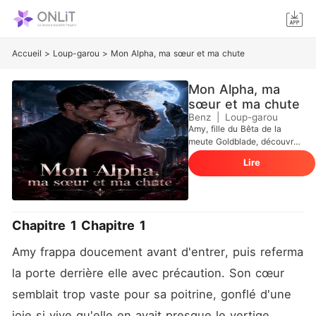
Accueil
>
Loup-garou
>
Mon Alpha, ma sœur et ma chute
Mon Alpha, ma
sœur et ma chute
Benz
|
Loup-garou
Amy, fille du Bêta de la
meute Goldblade, découvre
que Peter, l'héritier Alpha et
Lire
son compagnon prédestiné
désigné par la Déesse de la
Lune, est l'âme sœur qu'elle
attendait depuis toujours.
Mais leur union est
Chapitre 1 Chapitre 1
immédiatement brisée
lorsqu'elle apprend que
Amy frappa doucement avant d'entrer, puis referma 
Peter entretient depuis
longtemps une relation avec
la porte derrière elle avec précaution. Son cœur 
sa propre sœur, Kathy,
semblait trop vaste pour sa poitrine, gonflé d'une 
enceinte de son enfant et
destinée à devenir Luna.
joie si vive qu'elle en avait presque le vertige. 