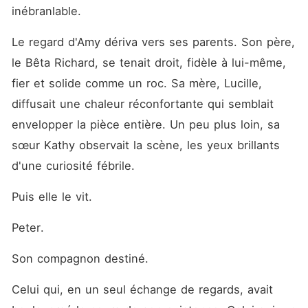
qui l'ont sacrifiée. Au fil des
inébranlable.
années, Amy fonde une
nouvelle famille auprès de
Le regard d'Amy dériva vers ses parents. Son père, 
Darius et donne naissance à
Nathan. Pendant ce temps,
le Bêta Richard, se tenait droit, fidèle à lui-même, 
Peter vit avec les
conséquences de ses choix
fier et solide comme un roc. Sa mère, Lucille, 
et les regrets liés à la perte
diffusait une chaleur réconfortante qui semblait 
de sa véritable compagne.
Le récit évolue ensuite vers
envelopper la pièce entière. Un peu plus loin, sa 
la génération suivante, où
les enfants héritent des
sœur Kathy observait la scène, les yeux brillants 
blessures, des secrets et des
d'une curiosité fébrile.
réconciliations inachevées
du passé. L'histoire s'achève
sur une reconstruction
Puis elle le vit.
familiale marquée par le
pardon, la maturité et
Peter.
l'acceptation des
conséquences des décisions
anciennes.
Son compagnon destiné.
Celui qui, en un seul échange de regards, avait 