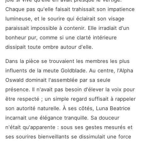
Sous prétexte de préserver
la stabilité de la meute et la
Chaque pas qu'elle faisait trahissait son impatience 
légitimité de l'héritier à
lumineuse, et le sourire qui éclairait son visage 
naître, les dirigeants de
Goldblade, les parents d'Amy
paraissait impossible à contenir. Elle irradiait d'un 
et Peter lui demandent
d'accepter son exclusion.
bonheur pur, comme si une clarté intérieure 
Trahie par tous ceux qu'elle
dissipait toute ombre autour d'elle.
aime, Amy est rejetée
socialement et
émotionnellement. Refusant
Dans la pièce se trouvaient les membres les plus 
de se soumettre, elle s'isole
progressivement et finit par
influents de la meute Goldblade. Au centre, l'Alpha 
rompre tout lien affectif avec
Oswald dominait l'assemblée par sa seule 
sa famille et sa meute. Sa
vie bascule lorsqu'elle
présence. Il n'avait pas besoin d'élever la voix pour 
rencontre Darius, puissant
Alpha de la meute Crescent
être respecté ; un simple regard suffisait à rappeler 
Moon. Contrairement aux
son autorité naturelle. À ses côtés, Luna Beatrice 
autres, il lui offre respect,
protection et considération.
incarnait une élégance tranquille. Sa douceur 
Une relation profonde se
développe entre eux tandis
n'était qu'apparente : sous ses gestes mesurés et 
qu'Amy tente de reconstruire
ses sourires bienveillants se dissimulait une force 
son existence loin de ceux