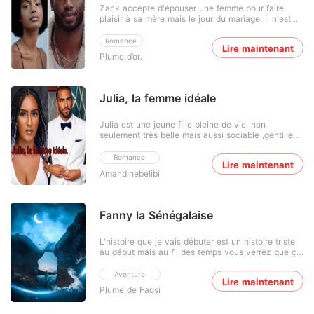
Zack accepte d'épouser une femme pour faire
plaisir à sa mère mais le jour du mariage, il n'est
pas présent et c'est le lendemain qu'il voit Néné
pour la première fois et il n'en croit pas ses yeux
Romance
Lire maintenant
parce que...
Plume d’or.
Julia, la femme idéale
Julia est une jeune fille pleine de vie, non
seulement très belle mais aussi sociable ,gentille
qui vit dans un petit village mais que le destin
sourira grâce à l'amour . Elle sera la femme idéale
Romance
Lire maintenant
de l'homme qu'elle choisira .
Amandinebelibi
Fanny la Sénégalaise
L'histoire que je vais débuter est un histoire triste
au début mais au fil des temps vous verrez que ça
devient intéressant. C'est l'histoire d'une
Sénégalaise qui beaucoup souffert dans sa vie ,
Aventure
Lire maintenant
même si cette souffrance a durée pour longtemps
Plume de Faosi
Dieu à quand même exaucé sa prière .👇👇👇