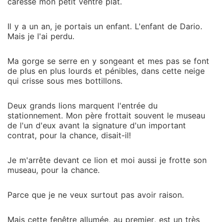
hanteront toujours. Damien Lockwood, si nous nous
caresse mon petit ventre plat.
retrouvons dans notre prochaine vie, je te promets
cette fois de t'aimer et de te chérir jusqu'à la fin de
Il y a un an, je portais un enfant. L'enfant de Dario.
mes jours! Mais... qui aurait dit que la vie m'offrirait
Mais je l'ai perdu.
vraiment une seconde chance? Cette fois, je ne
referai pas les mêmes erreurs. Cette fois... je vais me
Ma gorge se serre en y songeant et mes pas se font
de plus en plus lourds et pénibles, dans cette neige
racheter du mal que j'ai fait à tous mes proches... et
qui crisse sous mes bottillons.
toi le premier, mon cher ex-mari! Bref, cette histoire
est l'histoire secrète de la Renaissance d'une femme
Deux grands lions marquent l'entrée du
adultère.
stationnement. Mon père frottait souvent le museau
de l'un d'eux avant la signature d'un important
contrat, pour la chance, disait-il!
Je m'arrête devant ce lion et moi aussi je frotte son
museau, pour la chance.
Parce que je ne veux surtout pas avoir raison.
Mais cette fenêtre allumée, au premier, est un très