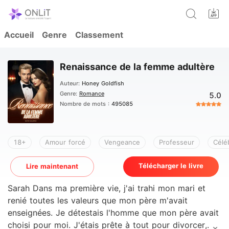
Accueil
Genre
Classement
Renaissance de la femme adultère
Auteur:
Honey Goldfish
Genre:
Romance
5.0
Nombre de mots :
495085
18+
Amour forcé
Vengeance
Professeur
Célé
Télécharger le livre
Lire maintenant
Sarah Dans ma première vie, j'ai trahi mon mari et
renié toutes les valeurs que mon père m'avait
enseignées. Je détestais l'homme que mon père avait
choisi pour moi. J'étais prête à tout pour divorcer,