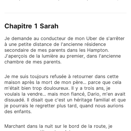
même à traîner son nom et aussi le mien dans la
boue. Dans ma première vie, j'ai fait confiance aux
mauvaises personnes. Je prenais mes ennemis pour
Chapitre 1 Sarah
des amis et l'homme dont je m'étais entichée n'était
en fait qu'un menteur, un voleur, un tricheur! Dans ma
Je demande au conducteur de mon Uber de s'arrêter
première vie, j'ai tout perdu. Mon héritage, la
à une petite distance de l'ancienne résidence
compagnie que mon père avait mis des années à
secondaire de mes parents dans les Hampton.
construire... et même tous mes rêves se sont envolés
J'aperçois de la lumière au premier, dans l'ancienne
en fumée! Tout ça pour quoi? À cause d'une
chambre de mes parents.
obsession. Non! De mon infatuation! Dario Marconi ne
méritait pas que je lui sacrifie toute ma vie. Je le
Je me suis toujours refusée à retourner dans cette
découvris à mes dépens, le jour de ma mort! Ce n'est
maison après la mort de mon père... parce que cela
m'était bien trop douloureux. Il y a trois ans, je
que dans mes derniers instants de vie que j'ai réalisé
voulais la vendre... mais mon fiancé, Dario, m'en avait
qu'un seul homme m'avait réellement aimée... au point
dissuadé. Il disait que c'est un héritage familial et que
de se sacrifier pour tenter de sauver ma vie, se jetant
je pourrais le regretter plus tard, quand nous aurions
dans les flammes! Ses yeux bleu gris acier et
des enfants.
l'expression de son visage au dernier instant, quand
cet édifice en feu s'est effondré sur nous, me
Marchant dans la nuit sur le bord de la route, je