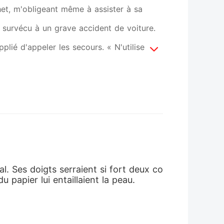
het, m'obligeant même à assister à sa
is survécu à un grave accident de voiture.
lié d'appeler les secours. « N'utilise pas
», avait-il répondu froidement avant de
re et un pansement sur le front, sa sœur et
nt versé du vin sur la tête, puis m'ont
on est enfin intervenu. Mais il ne m'a pas
t ma belle-famille pour faire ta victime ?
années de loyauté aveugle. Pour lui, je
l. Ses doigts serraient si fort deux co
 papier lui entaillaient la peau.
éputation de sa famille. Je me suis
-je dit d'une voix vide. Traînant mon corps
use du Ritz-Carlton. Là-bas m'attendait le