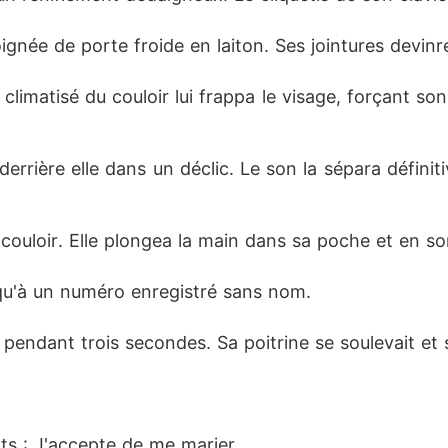
ignée de porte froide en laiton. Ses jointures devin
t climatisé du couloir lui frappa le visage, forçant so
errière elle dans un déclic. Le son la sépara définiti
 couloir. Elle plongea la main dans sa poche et en so
squ'à un numéro enregistré sans nom.
pendant trois secondes. Sa poitrine se soulevait et 
s : J'accepte de me marier.