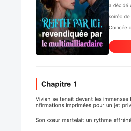
a décidé 
soirée de 
Coincée d
ces tacti
raccroche
ses amis 
poussée d
Chapitre 1
sauvée, il
» L'eau g
Vivian se tenait devant les immenses b
nfirmations imprimées pour un jet priv
n'étais pa
extirpée d
Son cœur martelait un rythme effréné
brisé dans