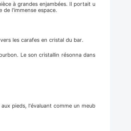
ièce à grandes enjambées. Il portait u
ider à tout détruire.
e de l'immense espace.
ers les carafes en cristal du bar.
urbon. Le son cristallin résonna dans 
te aux pieds, l'évaluant comme un meub