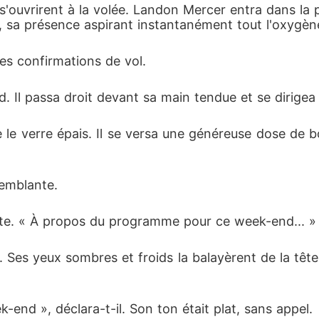
s'ouvrirent à la volée. Landon Mercer entra dans la p
 mariage de son plus puissant rival, l'homme qui allait m'a
, sa présence aspirant instantanément tout l'oxygèn
 les confirmations de vol.
 Il passa droit devant sa main tendue et se dirigea v
le verre épais. Il se versa une généreuse dose de bo
remblante.
ante. « À propos du programme pour ce week-end... »
. Ses yeux sombres et froids la balayèrent de la tê
k-end », déclara-t-il. Son ton était plat, sans appel.