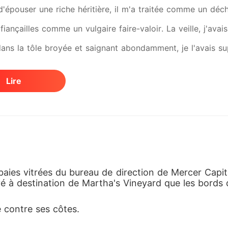
d'épouser une riche héritière, il m'a traitée comme un déc
fiançailles comme un vulgaire faire-valoir. La veille, j'ava
ans la tôle broyée et saignant abondamment, je l'avais supp
ques pathétiques pour gâcher mon week-end avec Whitney 
Lire
r. Lors de la réception, alors que je portais un lourd plât
m'ont prise au piège. Ils ont écrasé mon bras fracturé, m'o
ans un bassin d'eau glaciale. Alors que je me noyais, Land
 m'a hurlé dessus. « Tu as perdu la tête ? M'humilier devan
lacée a figé le sang dans mes veines, balayant mes quatre 
aies vitrées du bureau de direction de Mercer Capita
é à destination de Martha's Vineyard que les bords du
s humaine, juste un jouet dont la vie valait moins que la r
u bassin, meurtrie et grelottante. « C'est terminé », lui ai
 contre ses côtes.
 la nuit noire, j'ai pris un taxi directement pour le pentho