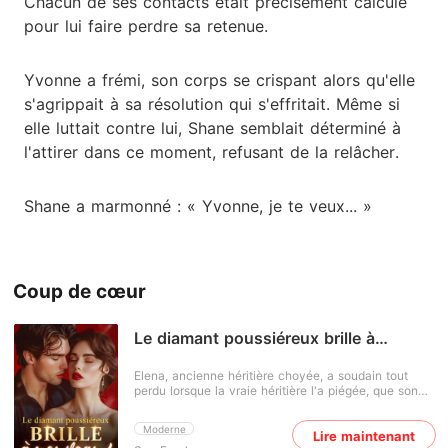
Chacun de ses contacts était précisément calculé
pour lui faire perdre sa retenue.
Yvonne a frémi, son corps se crispant alors qu'elle
s'agrippait à sa résolution qui s'effritait. Même si
elle luttait contre lui, Shane semblait déterminé à
l'attirer dans ce moment, refusant de la relâcher.
Shane a marmonné : « Yvonne, je te veux... »
Coup de cœur
Le diamant poussiéreux brille à
nouveau
Elena, ancienne héritière choyée, a soudain tout
perdu lorsque la vraie héritière l'a piégée, que son
fiancé l'a ridiculisée et que ses parents adoptifs l'ont
jetée dehors. Tous voulaient la voir tomber. Mais
Moderne
Lire maintenant
Elena a dévoilé sa véritable identité : l'héritière d'une