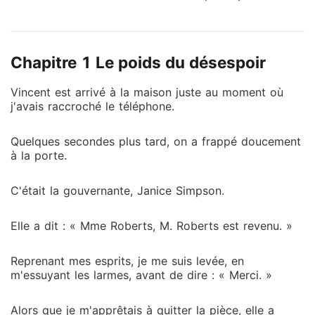
Kaitlin méritait tout cela, et n'a jamais regretté ses
actes jusqu'à ce qu'il se tienne devant sa tombe.
Kaitlin avait vingt ans lorsqu'elle est tombée
Chapitre 1 Le poids du désespoir
amoureuse de Vincent. Pendant les trois années qui
ont suivi, elle a été l'humble et douce épouse de
Vincent est arrivé à la maison juste au moment où
Vincent, supportant son impitoyable ressentiment
j'avais raccroché le téléphone.
tout en l'aidant à atteindre le sommet. « L'amour ? »
Il s'est moqué d'elle dans ses dernières heures. « Il
Quelques secondes plus tard, on a frappé doucement
n'y a jamais eu d'amour entre nous. » Comment peut-
à la porte.
on détruire quelqu'un ? Pour Kaitlin, c'est de le faire
savoir au dernier moment que c'est sa propre main
C'était la gouvernante, Janice Simpson.
qui a détruit ce qu'il chérissait le plus. Quand Vincent
a appris la vérité qu'il attendait depuis longtemps, il
Elle a dit : « Mme Roberts, M. Roberts est revenu. »
l'avait déjà détruite lui-même.
Reprenant mes esprits, je me suis levée, en
m'essuyant les larmes, avant de dire : « Merci. »
Alors que je m'apprêtais à quitter la pièce, elle a