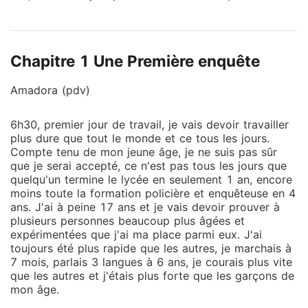
a déjà le titre lieutenant. Elle n'a qu'un seul objectif:
retrouver l'homme qui a agressé sa mère. Avec l'aide
d'Alexander, elle mènera l'enquête qui pourrait bien
Chapitre 1 Une Première enquête
les rapprocher de son père biologique. Beaucoup de
secrets à découvrir, est-elle prête pour tout ce qui va
Amadora (pdv)
suivre?
6h30, premier jour de travail, je vais devoir travailler
plus dure que tout le monde et ce tous les jours.
Compte tenu de mon jeune âge, je ne suis pas sûr
que je serai accepté, ce n'est pas tous les jours que
quelqu'un termine le lycée en seulement 1 an, encore
moins toute la formation policière et enquêteuse en 4
ans. J'ai à peine 17 ans et je vais devoir prouver à
plusieurs personnes beaucoup plus âgées et
expérimentées que j'ai ma place parmi eux. J'ai
toujours été plus rapide que les autres, je marchais à
7 mois, parlais 3 langues à 6 ans, je courais plus vite
que les autres et j'étais plus forte que les garçons de
mon âge.