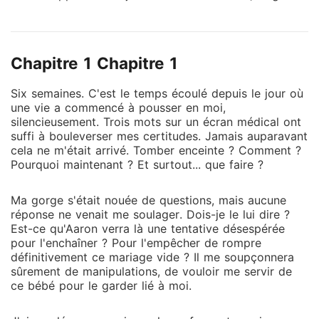
apparence, mais redoutable manipulatrice. Un secret
menace tout : Suzett découvre qu'elle est enceinte...
Mais cet enfant sera-t-il une bénédiction ou une
Chapitre 1 Chapitre 1
malédiction ? Aaron l'accusera-t-il de vouloir
l'enchaîner par un héritier ? Alors que Renata annonce
Six semaines. C'est le temps écoulé depuis le jour où
à son tour attendre un enfant d'Aaron, la rivalité
une vie a commencé à pousser en moi,
atteint son apogée. Une chute dramatique, une fausse
silencieusement. Trois mots sur un écran médical ont
couche, et soudain Suzett est désignée coupable.
suffi à bouleverser mes certitudes. Jamais auparavant
Mais est-elle réellement responsable ? Ou bien Renata
cela ne m'était arrivé. Tomber enceinte ? Comment ?
Pourquoi maintenant ? Et surtout... que faire ?
cache-t-elle une vérité plus sombre ? Déchirée entre
l'amour et la survie, Suzett doit choisir : se soumettre
à la haine d'Aaron et protéger coûte que coûte le
Ma gorge s'était nouée de questions, mais aucune
réponse ne venait me soulager. Dois-je le lui dire ?
bébé qu'elle porte, ou briser ses chaînes et tout
Est-ce qu'Aaron verra là une tentative désespérée
perdre. Mais jusqu'où peut aller une femme quand
pour l'enchaîner ? Pour l'empêcher de rompre
son seul soutien devient sa plus grande faiblesse ? Et
définitivement ce mariage vide ? Il me soupçonnera
surtout... l'amour peut-il renaître dans un cœur qui n'a
sûrement de manipulations, de vouloir me servir de
jamais battu pour elle ?
ce bébé pour le garder lié à moi.