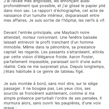
J'ai ravalé mes angoisses, les enfonçant aussi
profondément que possible, et j'ai glissé le papier plié
dans mon sac. Le rapport d'échographie, cet acte de
naissance d'un tumulte intérieur, disparaissait entre
mes affaires. Je suis sortie de l'hôpital, les nerfs à vif.
Devant l'entrée principale, une Maybach noire
attendait, moteur ronronnant. Une fenêtre baissée
laissait entrevoir le profil tranchant d'un homme
immobile. Même dans la pénombre, sa prestance
captait les regards. Les passants s'attardaient, attirés
par cette vision d'élégance froide. Aaron Foster,
parfaitement impassible, paraissait sorti d'une autre
réalité. Cela ne me surprenait plus. Depuis longtemps,
j'étais habituée à ce genre de tableau figé.
Je suis montée à bord, sans mot dire, sur le siège
passager. Il ne bougea pas. Les yeux clos, ses
sourcils se froncèrent subtilement, comme si ma
simple présence perturbait l'ordre de ses pensées. Il
murmura alors, sans ouvrir les paupières, d'une voix
grave :