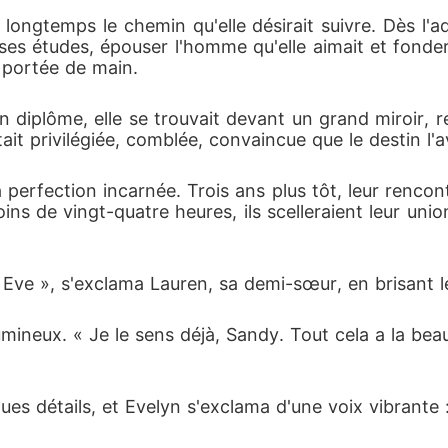
longtemps le chemin qu'elle désirait suivre. Dès l'ado
 ses études, épouser l'homme qu'elle aimait et fonde
 à portée de main.
diplôme, elle se trouvait devant un grand miroir, r
tait privilégiée, comblée, convaincue que le destin l'a
a perfection incarnée. Trois ans plus tôt, leur renc
ns de vingt-quatre heures, ils scelleraient leur uni
, Eve », s'exclama Lauren, sa demi-sœur, en brisant l
mineux. « Je le sens déjà, Sandy. Tout cela a la beaut
ues détails, et Evelyn s'exclama d'une voix vibrante :