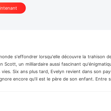
intenant
monde s'effondrer lorsqu'elle découvre la trahison d
don Scott, un milliardaire aussi fascinant qu'énigmat
s vies. Six ans plus tard, Evelyn revient dans son pay
 ignore encore qu'il est le père de son enfant. Entre 
 entre protéger ses vérités ou céder à un amour aussi