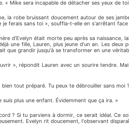
e. « Mike sera incapable de détacher ses yeux de toi
me, la robe bruissant doucement autour de ses jambes.
e ferais sans toi », souffla-t-elle en s'arrêtant fac
La mère d'Evelyn était morte peu après sa naissance, l
déjà une fille, Lauren, plus jeune d'un an. Les deux 
fait que grandir jusqu'à se transformer en une véritab
uvrir », répondit Lauren avec un sourire tendre. Mai
te a bien tout préparé. Tu peux te débrouiller sans moi 
e suis plus une enfant. Évidemment que ça ira. »
ord ? Si tu parviens à dormir, ce serait idéal. Ce soi
yeusement. Evelyn rit doucement, l'observant disparaî