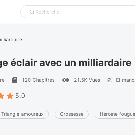
Rechercher
lliardaire
e éclair avec un milliardaire
ire
120 Chapitres
21.5K Vues
El mano
5.0
Triangle amoureux
Grossesse
Héroïne fougu