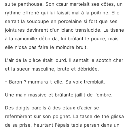
millions et de disparaître,
suite penthouse. Son cœur martelait ses côtes, un 
menaçant de me détruire si
je refusais. J'ai compris que
rythme effréné qui lui faisait mal à la poitrine. Elle 
mes dix années d'amour
serrait la soucoupe en porcelaine si fort que ses 
n'avaient servi qu'à garder la
place chaude pour une
jointures devinrent d'un blanc translucide. La tisane 
autre. J'ai déchiré ses
papiers, refusé son argent
à la camomille déborda, lui brûlant le pouce, mais 
sale et je suis partie sous
elle n'osa pas faire le moindre bruit.
une pluie glaciale, avant de
découvrir quelques semaines
plus tard que j'étais enceinte
L'air de la pièce était lourd. Il sentait le scotch cher 
de lui. Pourquoi ma loyauté
et la sueur masculine, brute et débridée.
absolue n'avait-elle été
récompensée que par du
mépris et de l'humiliation ?
- Baron ? murmura-t-elle. Sa voix tremblait.
Mais le destin est ironique :
après cette nuit-là, la
Une main massive et brûlante jaillit de l'ombre.
hideuse cicatrice qui
défigurait mon visage depuis
vingt ans a miraculeusement
Des doigts pareils à des étaux d'acier se 
disparu. Terrifiée à l'idée
qu'il m'arrache mon bébé
refermèrent sur son poignet. La tasse de thé glissa 
pour l'élever avec sa
de sa prise, heurtant l'épais tapis persan dans un 
maîtresse, j'ai effacé toutes