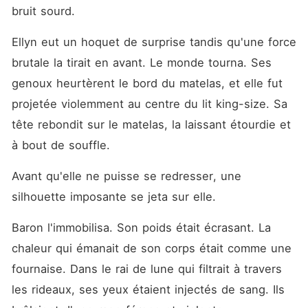
mes traces et j'ai fui en
bruit sourd.
Europe. Quatre ans plus tard,
je suis de retour au Waldorf
Ellyn eut un hoquet de surprise tandis qu'une force 
Astoria. Je ne suis plus son
cas de charité, mais une
brutale la tirait en avant. Le monde tourna. Ses 
femme sublime et
intouchable, accompagnée
genoux heurtèrent le bord du matelas, et elle fut 
de notre fils prodige. En
projetée violemment au centre du lit king-size. Sa 
franchissant les portes de
son somptueux banquet
tête rebondit sur le matelas, la laissant étourdie et 
dans mon trench-coat rouge,
j'ai vu le verre de
à bout de souffle.
champagne exploser dans la
main de Baron. Cette fois,
Avant qu'elle ne puisse se redresser, une 
c'est moi qui dicte les règles.
silhouette imposante se jeta sur elle.
Baron l'immobilisa. Son poids était écrasant. La 
chaleur qui émanait de son corps était comme une 
fournaise. Dans le rai de lune qui filtrait à travers 
les rideaux, ses yeux étaient injectés de sang. Ils 