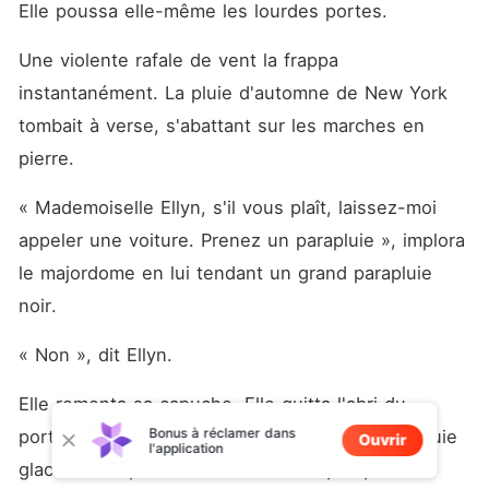
Elle poussa elle-même les lourdes portes.
Une violente rafale de vent la frappa 
instantanément. La pluie d'automne de New York 
tombait à verse, s'abattant sur les marches en 
pierre.
« Mademoiselle Ellyn, s'il vous plaît, laissez-moi 
appeler une voiture. Prenez un parapluie », implora 
le majordome en lui tendant un grand parapluie 
noir.
« Non », dit Ellyn.
Elle remonta sa capuche. Elle quitta l'abri du 
Bonus à réclamer dans
portique et s'avança droit dans le déluge. La pluie 
Ouvrir
l'application
glaciale trempa ses vêtements en quelques 