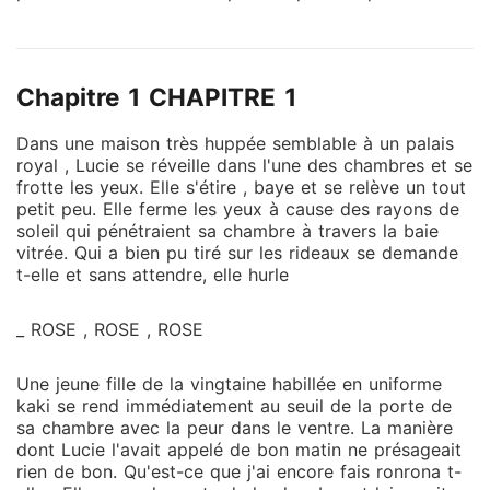
rate aucune opportunité pour rabaisser tout ceux qui
n'appartiennent pas à sa "classe sociale". Avait-elle
conscience de ce que lui réservait la vie ? Non !
Chapitre 1 CHAPITRE 1
Savait-elle que tout pouvait chamboulé en une
fraction de seconde ? Non ! Et si Jordy rentrait dans
Dans une maison très huppée semblable à un palais
le jeu ? Lui, un homme prolétaire, de basse classe ?
royal , Lucie se réveille dans l'une des chambres et se
Le destin, la vie nous réserve beaucoup trop de
frotte les yeux. Elle s'étire , baye et se relève un tout
suprise.....
petit peu. Elle ferme les yeux à cause des rayons de
soleil qui pénétraient sa chambre à travers la baie
vitrée. Qui a bien pu tiré sur les rideaux se demande
t-elle et sans attendre, elle hurle
_ ROSE , ROSE , ROSE
Une jeune fille de la vingtaine habillée en uniforme
kaki se rend immédiatement au seuil de la porte de
sa chambre avec la peur dans le ventre. La manière
dont Lucie l'avait appelé de bon matin ne présageait
rien de bon. Qu'est-ce que j'ai encore fais ronrona t-