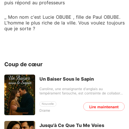
puis répond au professeurs
_ Mon nom c'est Lucie OBUBE , fille de Paul OBUBE.
L'homme le plus riche de la ville. Vous voulez toujours
que je sorte ?
Coup de cœur
Un Baiser Sous le Sapin
Caroline, une enseignante d'anglais au
tempérament farouche, est contrainte de collaborer
avec Austin Mack, le séduisant et exaspérant
professeur de chimie, pour organiser un projet de
Nouvelle
Noël communautaire. Bien qu'ils se méprisent, les
Lire maintenant
Drame
circonstances les poussent à se rapprocher. Mais
lorsque Caroline découvre qu'Austin a obtenu une
subvention scolaire qu'elle convoitait elle-même, sa
méfiance refait surface. Une découverte
Jusqu'à Ce Que Tu Me Voies
bouleversante les relie pourtant : une recette