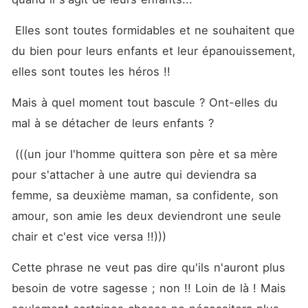
son père et sa mère pour
s'attacher à une autre qui
deviendra sa femme, sa
 Elles sont toutes formidables et ne souhaitent que 
deuxième maman, sa
du bien pour leurs enfants et leur épanouissement, 
confidente, son amour, son
amie les deux deviendront
elles sont toutes les héros !! 
une seule chair et c'est vice
versa !!))) Cette phrase ne
veut pas dire qu'ils n'auront
Mais à quel moment tout bascule ? Ont-elles du 
plus besoin de votre sagesse
mal à se détacher de leurs enfants ?
; non !! Loin de là ! Mais
seulement certaines choses
ne nécessitera plus votre
 (((un jour l'homme quittera son père et sa mère 
opinion, car plus les ailes
pour s'attacher à une autre qui deviendra sa 
des enfants poussent plus ils
deviennent capables de
femme, sa deuxième maman, sa confidente, son 
voler avec leurs propres
ailes « « belle-maman grâce
amour, son amie les deux deviendront une seule 
à toi je suis appelée femme,
chair et c'est vice versa !!))) 
mari ! Mère, père ! Grâce à
toi j'ai une progéniture... et
de la même manière que tu
Cette phrase ne veut pas dire qu'ils n'auront plus 
as donné vie à ton fils ou à
ta fille, de la même manière
besoin de votre sagesse ; non !! Loin de là ! Mais 
qu'une autre mère l'a fait