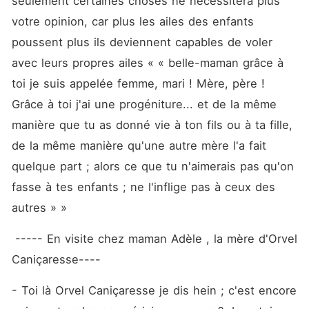
seulement certaines choses ne nécessitera plus 
quelque part ; alors ce que
tu n'aimerais pas qu'on fasse
votre opinion, car plus les ailes des enfants 
à tes enfants ; ne l'inflige
pas à ceux des autres » »
poussent plus ils deviennent capables de voler 
avec leurs propres ailes « « belle-maman grâce à 
toi je suis appelée femme, mari ! Mère, père ! 
Grâce à toi j'ai une progéniture... et de la même 
manière que tu as donné vie à ton fils ou à ta fille, 
de la même manière qu'une autre mère l'a fait 
quelque part ; alors ce que tu n'aimerais pas qu'on 
fasse à tes enfants ; ne l'inflige pas à ceux des 
autres » »
 ----- En visite chez maman Adèle , la mère d'Orvel 
Caniçaresse---- 
- Toi là Orvel Caniçaresse je dis hein ; c'est encore 