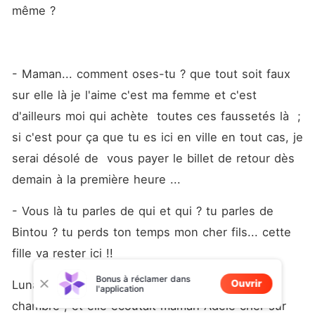
même ?
- Maman... comment oses-tu ? que tout soit faux 
sur elle là je l'aime c'est ma femme et c'est 
d'ailleurs moi qui achète  toutes ces faussetés là  ;  
si c'est pour ça que tu es ici en ville en tout cas, je 
serai désolé de  vous payer le billet de retour dès 
demain à la première heure ... 
- Vous là tu parles de qui et qui ? tu parles de 
Bintou ? tu perds ton temps mon cher fils... cette 
fille va rester ici !!  
Bonus à réclamer dans
Ouvrir
Luna avait continué son chemin jusque dans la 
l'application
chambre ; et elle écoutait maman Adèle crier sur 