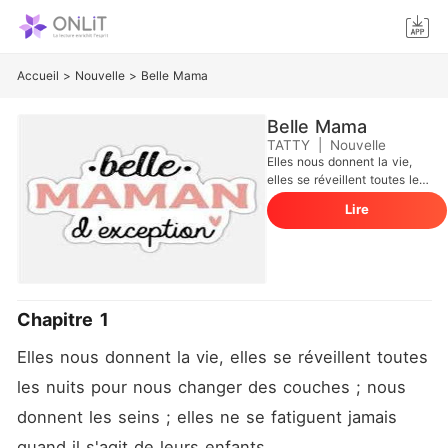
Accueil
>
Nouvelle
>
Belle Mama
Belle Mama
TATTY
|
Nouvelle
Elles nous donnent la vie,
elles se réveillent toutes les
nuits pour nous changer des
Lire
couches ; nous donnent les
seins ; elles ne se fatiguent
jamais quand il s'agit de
leurs enfants... Elles sont
toutes formidables et ne
souhaitent que du bien pour
Chapitre 1
leurs enfants et leur
épanouissement, elles sont
Elles nous donnent la vie, elles se réveillent toutes 
toutes les héros !! Mais à
quel moment tout bascule ?
les nuits pour nous changer des couches ; nous 
Ont-elles du mal à se
détacher de leurs enfants ?
donnent les seins ; elles ne se fatiguent jamais 
(((un jour l'homme quittera
quand il s'agit de leurs enfants...