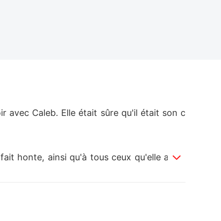
r avec Caleb. Elle était sûre qu'il était son c
it honte, ainsi qu'à tous ceux qu'elle aimai
Heureusement, elle a survécu grâce à l'aide 
ouveau croisés. Ils étaient tous les deux su