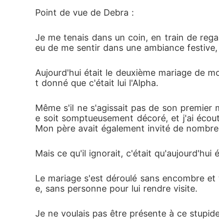
r la même mission - mener des enquêtes secr
Point de vue de Debra :
s.

Je me tenais dans un coin, en train de regar
eu de me sentir dans une ambiance festive, 
Caleb était encore froid envers elle. Mais a
bandonnée, mais Debra n'en a pas voulu. Elle 
Aujourd'hui était le deuxième mariage de mo
t donné que c'était lui l'Alpha. 
Qu'est-ce que l'avenir leur réserve à tous l
Même s'il ne s'agissait pas de son premier 
-il le cœur de Debra et apprendra-t-il à conna
e soit somptueusement décoré, et j'ai écout
Mon père avait également invité de nombreux
Découvrez-le !
Mais ce qu'il ignorait, c'était qu'aujourd'hui
Le mariage s'est déroulé sans encombre et t
e, sans personne pour lui rendre visite. 
Je ne voulais pas être présente à ce stupi