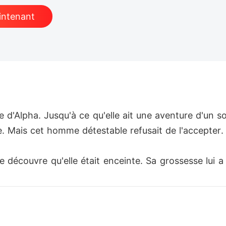
intenant
le d'Alpha. Jusqu'à ce qu'elle ait une aventure d'un soi
 Mais cet homme détestable refusait de l'accepter.

écouvre qu'elle était enceinte. Sa grossesse lui a fa
on père a également été traqué par des usurpateurs. 
ouvelles de Caleb. Un jour, leurs chemins se sont à n