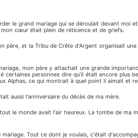
ètes dans la dangereuse ville de Roz pour la sécurit
der le grand mariage qui se déroulait devant moi et la
mon cœur était plein de réticence et de griefs. 
u fil du temps, il est tombé éperdument amoureux d'ell
était bien décidée à lui cacher sa fille et à rompre d
n père, et la Tribu de Crête d'Argent organisait un
es deux alors qu'ils se rendent à Roz ? Quel genre de
mariage, mon père y attachait une grande importance. 
ître sa fille ?

é certaines personnes dire qu'il était encore plus 
 Alphas, ce qui montrait à quel point il aimait et re
 était aussi l'anniversaire du décès de ma mère. 
out le monde avait l'air heureux. La tombe de ma mè
de mariage. Tout ce dont je voulais, c'était d'acco