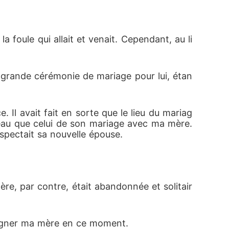
é et la postérité de leurs meutes respective
 foule qui allait et venait. Cependant, au li
e. Il a essayé de se rattraper pour l'avoir a
éfinitivement avec lui.

e grande cérémonie de mariage pour lui, étan
 secrets vont-ils découvrir ? Caleb gagnera-t
Il avait fait en sorte que le lieu du mariag
beau que celui de son mariage avec ma mère. 
spectait sa nouvelle épouse. 
re, par contre, était abandonnée et solitair
mpagner ma mère en ce moment. 