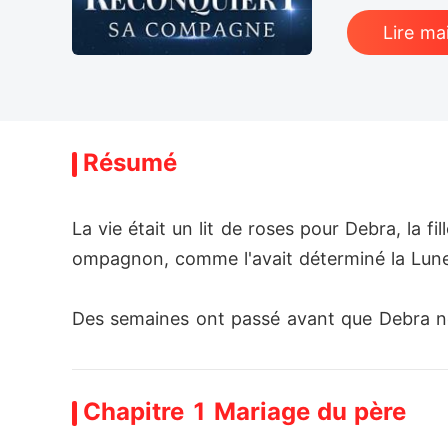
Lire ma
Résumé
La vie était un lit de roses pour Debra, la fil
ompagnon, comme l'avait déterminé la Lune.
Des semaines ont passé avant que Debra ne d
t. Non seulement elle a été chassée, mais s
de la mystérieuse Tribu de Bord d'Épine.

Chapitre 1 Mariage du père
Cinq ans ont passé et Debra n'a pas eu de n