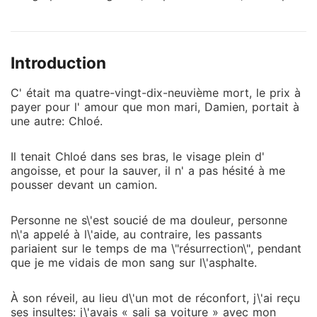
hésité à me pousser devant un camion. Personne ne
s\'est soucié de ma douleur, personne n\'a appelé à
l\'aide, au contraire, les passants pariaient sur le
Introduction
temps de ma \"résurrection\", pendant que je me
vidais de mon sang sur l\'asphalte. À son réveil, au
C' était ma quatre-vingt-dix-neuvième mort, le prix à
lieu d\'un mot de réconfort, j\'ai reçu ses insultes:
payer pour l' amour que mon mari, Damien, portait à
j\'avais « sali sa voiture » avec mon corps brisé et
une autre: Chloé.
ensanglanté. Ce n\'est que le début de ce cauchemar,
j\'étais encore et toujours son outil, celle qu\'il jetait
Il tenait Chloé dans ses bras, le visage plein d'
sous les pneus, qu\'il faisait déshabiller en plein hiver
angoisse, et pour la sauver, il n' a pas hésité à me
pour que sa bien-aimée ne salisse pas ses
pousser devant un camion.
chaussures, et qu\'il laissait se faire mordre à mort
par un Dogue du Tibet, pour s\'assurer qu\'elle était
Personne ne s\'est soucié de ma douleur, personne
bien \"immortelle\"\... car j\'étais stérile. Mon calvaire
n\'a appelé à l\'aide, au contraire, les passants
pariaient sur le temps de ma \"résurrection\", pendant
atteignant bientôt son dénouement, j\'ai appris avec
que je me vidais de mon sang sur l\'asphalte.
une joie indicible qu\'il ne me restait qu\'une seule et
unique mort pour enfin être libre. Chloé, enceinte de
À son réveil, au lieu d\'un mot de réconfort, j\'ai reçu
Damien, a simulé une fausse couche et m\'a accusée
ses insultes: j\'avais « sali sa voiture » avec mon