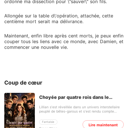
ordonné ma dissection pour \"sauver\" son fils.
Allongée sur la table d\'opération, attachée, cette
centième mort serait ma délivrance.
Maintenant, enfin libre après cent morts, je peux enfin
couper tous les liens avec ce monde, avec Damien, et
commencer une nouvelle vie.
Coup de cœur
Choyée par quatre rois dans le
monde des Bêtes Interstellaires
Lillian s'est réveillée dans un univers interstellaire
peuplé de bêtes-garous et s'est rendu compte
qu'elle n'était qu'une ratée. La bonne nouvelle,
c'est que les femmes faisaient la loi ici et pouvaient
Fantaisie
avoir plusieurs compagnons, mais elle a quand
Lire maintenant