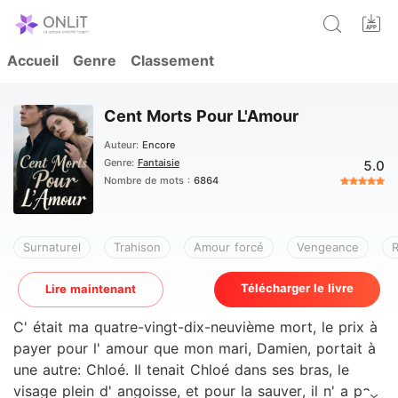
Accueil
Genre
Classement
Cent Morts Pour L'Amour
Auteur:
Encore
Genre:
Fantaisie
5.0
Nombre de mots :
6864
Surnaturel
Trahison
Amour forcé
Vengeance
Télécharger le livre
Lire maintenant
C' était ma quatre-vingt-dix-neuvième mort, le prix à
payer pour l' amour que mon mari, Damien, portait à
une autre: Chloé. Il tenait Chloé dans ses bras, le
visage plein d' angoisse, et pour la sauver, il n' a pas