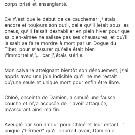
de l' avoir attaquée, m\'assurant ainsi ma fin. Aveuglé
corps brisé et ensanglanté.
par son amour pour Chloé et leur enfant, l' unique
\"héritier\" qu\'il pourrait avoir, Damien a ordonné ma
Ce n\'est que le début de ce cauchemar, j\'étais
dissection pour \"sauver\" son fils. Allongée sur la
encore et toujours son outil, celle qu\'il jetait sous les
table d\'opération, attachée, cette centième mort
pneus, qu\'il faisait déshabiller en plein hiver pour que
serait ma délivrance. Maintenant, enfin libre après
sa bien-aimée ne salisse pas ses chaussures, et qu\'il
laissait se faire mordre à mort par un Dogue du
cent morts, je peux enfin couper tous les liens avec
Tibet, pour s\'assurer qu\'elle était bien
ce monde, avec Damien, et commencer une nouvelle
\"immortelle\"\... car j\'étais stérile.
vie.
Mon calvaire atteignant bientôt son dénouement, j\'ai
appris avec une joie indicible qu\'il ne me restait
qu\'une seule et unique mort pour enfin être libre.
Chloé, enceinte de Damien, a simulé une fausse
couche et m\'a accusée de l' avoir attaquée,
m\'assurant ainsi ma fin.
Aveuglé par son amour pour Chloé et leur enfant, l'
unique \"héritier\" qu\'il pourrait avoir, Damien a