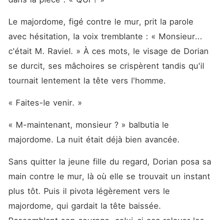
Mais le jour où j'ai été
exposée devant une foule
avide, prête à m'acheter
Le majordome, figé contre le mur, prit la parole 
comme un objet, tout a
avec hésitation, la voix tremblante : « Monsieur... 
changé. Parmi eux, un
homme s'est avancé...
c'était M. Raviel. » À ces mots, le visage de Dorian 
dangereux, puissant,
intouchable. Il m'a achetée
se durcit, ses mâchoires se crispèrent tandis qu'il 
sans hésiter, comme si
tournait lentement la tête vers l'homme.
j'avais toujours été destinée
à lui appartenir. On dit qu'il
est cruel. Qu'il ne laisse
« Faites-le venir. »
aucune chance à ceux qui
croisent sa route. Pourtant,
« M-maintenant, monsieur ? » balbutia le 
contre toute attente, il ne
m'a pas brisée comme les
majordome. La nuit était déjà bien avancée.
autres l'auraient fait. Au lieu
de cela, il m'a gardée près
Sans quitter la jeune fille du regard, Dorian posa sa 
de lui... comme son "animal",
sa possession. Je pensais
main contre le mur, là où elle se trouvait un instant 
avoir connu le pire en
devenant esclave. Mais
plus tôt. Puis il pivota légèrement vers le 
vivre aux côtés de cet
majordome, qui gardait la tête baissée. 
homme pourrait être encore
plus dangereux. Car derrière