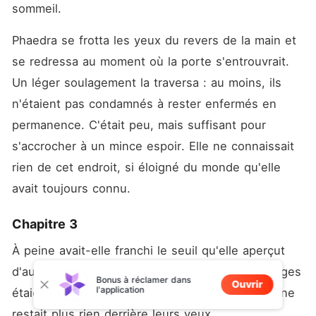
sommeil.
Phaedra se frotta les yeux du revers de la main et 
se redressa au moment où la porte s'entrouvrait. 
Un léger soulagement la traversa : au moins, ils 
n'étaient pas condamnés à rester enfermés en 
permanence. C'était peu, mais suffisant pour 
s'accrocher à un mince espoir. Elle ne connaissait 
rien de cet endroit, si éloigné du monde qu'elle 
avait toujours connu.
Chapitre 3
À peine avait-elle franchi le seuil qu'elle aperçut 
d'autres esclaves défiler devant elle. Leurs visages 
Bonus à réclamer dans
Ouvrir
l'application
étaient vides, leurs regards éteints, comme s'il ne 
restait plus rien derrière leurs yeux.