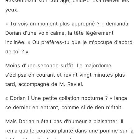
Rassemblant son courage, celui-ci osa relever les 
son regard froid se cache
quelque chose de bien plus
yeux.
troublant... et peut-être, la
clé de ma survie. Cette fois,
« Tu vois un moment plus approprié ? » demanda 
je ne serai plus une victime.
Même dans l'ombre des
Dorian d'une voix calme, la tête légèrement 
monstres, je trouverai un
moyen de reprendre le
inclinée. « Ou préfères-tu que je m'occupe d'abord 
contrôle de mon destin.
de toi ? »
Moins d'une seconde suffit. Le majordome 
s'éclipsa en courant et revint vingt minutes plus 
tard, accompagné de M. Raviel.
« Dorian ! Une petite collation nocturne ? » lança 
ce dernier en entrant, comme si de rien n'était.
Mais Dorian n'était pas d'humeur à plaisanter. Il 
remarqua le couteau planté dans une pomme sur la 