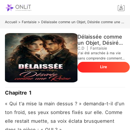
Accueil
>
Fantaisie
>
Délaissée comme un Objet, Désirée comme une Reine
Délaissée comme
un Objet, Désirée
comme une Reine
C.D
|
Fantaisie
J'ai été arrachée à ma vie
sans comprendre comment,
vendue comme une simple
Lire
marchandise dans un monde
où les humains n'ont aucune
valeur. Abandonnée, trahie,
enfermée parmi des
inconnus brisés, j'ai
Chapitre 1
rapidement compris que
survivre serait mon seul
« Qui t'a mise la main dessus ? » demanda-t-il d'un 
objectif. Dans cet enfer où
les cris et la peur rythment
ton froid, ses yeux sombres fixés sur elle. Comme 
chaque instant, j'ai refusé de
elle restait muette, sa voix éclata brusquement 
me soumettre, même lorsque
tout espoir semblait perdu.
dans la pièce : « QUI ? »