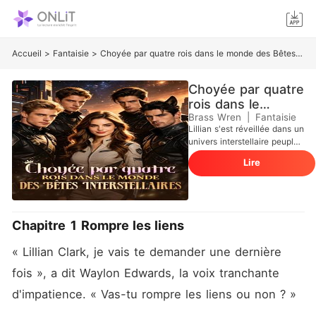
Accueil
>
Fantaisie
>
Choyée par quatre rois dans le monde des Bêtes Interstellaires
Choyée par quatre
rois dans le
monde des Bêtes
Brass Wren
|
Fantaisie
Lillian s'est réveillée dans un
Interstellaires
univers interstellaire peuplé
de bêtes-garous et s'est
Lire
rendu compte qu'elle n'était
qu'une ratée. La bonne
nouvelle, c'est que les
femmes faisaient la loi ici et
pouvaient avoir plusieurs
Chapitre 1 Rompre les liens
compagnons, mais elle a
quand même fini par être
« Lillian Clark, je vais te demander une dernière 
celle que tout le monde
méprisait. Constamment
fois », a dit Waylon Edwards, la voix tranchante 
comparée à sa sœur
d'impatience. « Vas-tu rompre les liens ou non ? »
talentueuse, elle a vu son
premier compagnon lui être