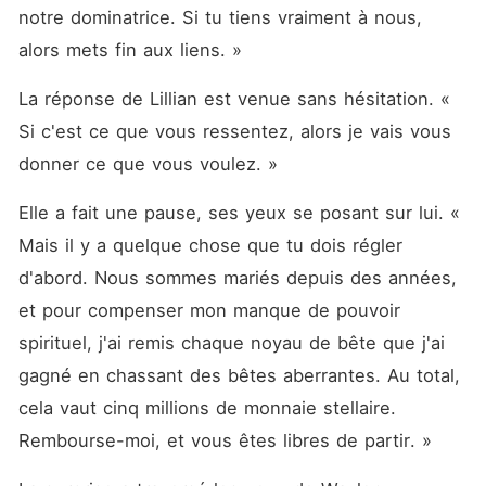
Lillian. Le quatrième
notre dominatrice. Si tu tiens vraiment à nous, 
compagnon était un Loup-
garou que Lillian avait sauvé
alors mets fin aux liens. »
d'une arène de combats
illégaux. Elle pensait qu'il
La réponse de Lillian est venue sans hésitation. « 
pourrait vraiment rester
jusqu'à ce qu'il se révèle
Si c'est ce que vous ressentez, alors je vais vous 
être de la royauté. Et bien
donner ce que vous voulez. »
sûr, il voulait rompre leur lien
pour plus de pouvoir. Lillian
a coupé tous les liens et a
Elle a fait une pause, ses yeux se posant sur lui. « 
choisi son propre chemin.
Mais alors qu'elle s'élevait
Mais il y a quelque chose que tu dois régler 
de plus en plus haut, ces
d'abord. Nous sommes mariés depuis des années, 
mêmes hommes revenaient,
pleins de regrets et la
et pour compenser mon manque de pouvoir 
suppliant de les regarder à
nouveau.
spirituel, j'ai remis chaque noyau de bête que j'ai 
gagné en chassant des bêtes aberrantes. Au total, 
cela vaut cinq millions de monnaie stellaire. 
Rembourse-moi, et vous êtes libres de partir. »