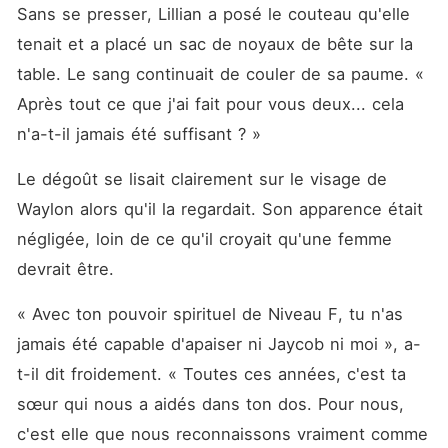
volé et ses quatre suivants
Sans se presser, Lillian a posé le couteau qu'elle 
la rejeter sans pitié. Le
premier compagnon était le
tenait et a placé un sac de noyaux de bête sur la 
Roi des Succubes. Lors de
table. Le sang continuait de couler de sa paume. « 
leur toute première
rencontre, il a prévenu Lillian
Après tout ce que j'ai fait pour vous deux... cela 
qu'il ne restait que le temps
de se remettre de ses
n'a-t-il jamais été suffisant ? »
blessures et qu'il ne pourrait
jamais y avoir quoi que ce
Le dégoût se lisait clairement sur le visage de 
soit entre eux. Le deuxième
compagnon était un Triton. Il
Waylon alors qu'il la regardait. Son apparence était 
l'a regardée une fois et a dit
négligée, loin de ce qu'il croyait qu'une femme 
qu'il n'avait aucun intérêt
pour une ratée comme elle,
devrait être. 
lui donnant de l'argent avec
désinvolture pour qu'elle
rompe leur lien elle-même.
« Avec ton pouvoir spirituel de Niveau F, tu n'as 
Le troisième compagnon
jamais été capable d'apaiser ni Jaycob ni moi », a-
était l'ancêtre Vampire âgé
de plus de mille ans. Il a
t-il dit froidement. « Toutes ces années, c'est ta 
admis admirer sa sœur à la
place et a clairement indiqué
sœur qui nous a aidés dans ton dos. Pour nous, 
qu'il n'avait aucun intérêt
c'est elle que nous reconnaissons vraiment comme 
pour une fainéante comme