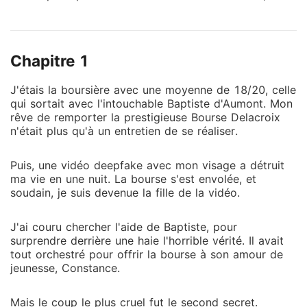
vidéo deepfake avec mon visage a détruit ma vie en
une nuit. La bourse s'est envolée, et soudain, je suis
devenue la fille de la vidéo. J'ai couru chercher l'aide
Chapitre 1
de Baptiste, pour surprendre derrière une haie
l'horrible vérité. Il avait tout orchestré pour offrir la
J'étais la boursière avec une moyenne de 18/20, celle
bourse à son amour de jeunesse, Constance. Mais le
qui sortait avec l'intouchable Baptiste d'Aumont. Mon
coup le plus cruel fut le second secret. Pendant deux
rêve de remporter la prestigieuse Bourse Delacroix
ans, l'homme passionné qui venait à moi dans
n'était plus qu'à un entretien de se réaliser.
l'obscurité n'était pas du tout mon petit ami. C'était
son frère jumeau, Hadrien. Je n'étais qu'un pion dans
Puis, une vidéo deepfake avec mon visage a détruit
leur jeu malsain, un corps qu'Hadrien pouvait utiliser
ma vie en une nuit. La bourse s'est envolée, et
pendant que Baptiste se gardait « pur » pour la
soudain, je suis devenue la fille de la vidéo.
femme qu'ils aimaient tous les deux. Quand j'ai
appelé mes parents, ils ne m'ont pas demandé si
J'ai couru chercher l'aide de Baptiste, pour
surprendre derrière une haie l'horrible vérité. Il avait
j'allais bien. Ils m'ont reniée pour avoir sali l'honneur
tout orchestré pour offrir la bourse à son amour de
de la famille et m'ont réservé un aller simple pour
jeunesse, Constance.
Londres. Trahie, utilisée et rejetée par tous ceux en
qui j'avais confiance, j'ai pris ce vol. Mais alors que
Mais le coup le plus cruel fut le second secret.