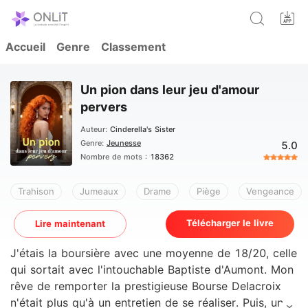
Accueil
Genre
Classement
Un pion dans leur jeu d'amour
pervers
Auteur:
Cinderella's Sister
Genre:
Jeunesse
5.0
Nombre de mots :
18362
Trahison
Jumeaux
Drame
Piège
Vengeance
Télécharger le livre
Lire maintenant
J'étais la boursière avec une moyenne de 18/20, celle
qui sortait avec l'intouchable Baptiste d'Aumont. Mon
rêve de remporter la prestigieuse Bourse Delacroix
n'était plus qu'à un entretien de se réaliser. Puis, une