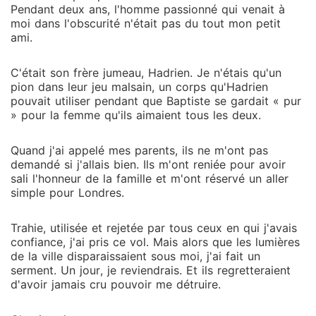
les lumières de la ville disparaissaient sous moi, j'ai
Pendant deux ans, l'homme passionné qui venait à
fait un serment. Un jour, je reviendrais. Et ils
moi dans l'obscurité n'était pas du tout mon petit
regretteraient d'avoir jamais cru pouvoir me détruire.
ami.
C'était son frère jumeau, Hadrien. Je n'étais qu'un
pion dans leur jeu malsain, un corps qu'Hadrien
pouvait utiliser pendant que Baptiste se gardait « pur
» pour la femme qu'ils aimaient tous les deux.
Quand j'ai appelé mes parents, ils ne m'ont pas
demandé si j'allais bien. Ils m'ont reniée pour avoir
sali l'honneur de la famille et m'ont réservé un aller
simple pour Londres.
Trahie, utilisée et rejetée par tous ceux en qui j'avais
confiance, j'ai pris ce vol. Mais alors que les lumières
de la ville disparaissaient sous moi, j'ai fait un
serment. Un jour, je reviendrais. Et ils regretteraient
d'avoir jamais cru pouvoir me détruire.