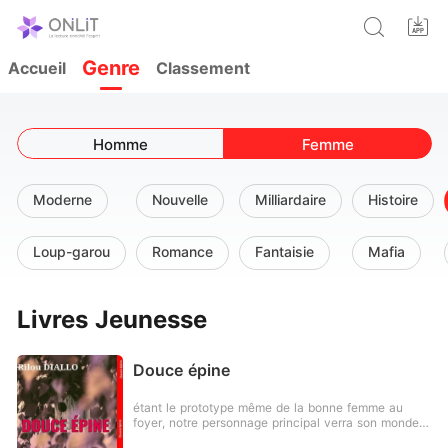
Genre
Accueil
Classement
Femme
Homme
Moderne
Nouvelle
Milliardaire
Histoire
Loup-garou
Romance
Fantaisie
Mafia
Livres Jeunesse
Douce épine
étant le prototype même de la bonne femme au
foyer, notre personnage principal verra son monde
basculer du jour au lendemain lorsque, malgré elle,