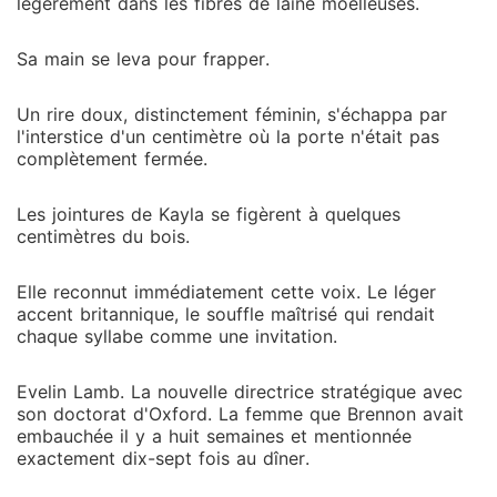
pendant qu'il récoltait la gloire, persuadé qu'un sac
légèrement dans les fibres de laine moelleuses.
de luxe suffirait à acheter mon silence et que son
empire était intouchable. J'ai retiré ma bague de
Sa main se leva pour frapper.
fiançailles à trois carats et j'ai imprimé ma lettre de
démission. Il a oublié un détail crucial : c'est moi qui
Un rire doux, distinctement féminin, s'échappa par
ai conçu les failles cachées de son algorithme. J'ai
l'interstice d'un centimètre où la porte n'était pas
complètement fermée.
signé avec son plus grand concurrent, et je vais me
faire un plaisir de détruire son entreprise devant le
monde entier.
Les jointures de Kayla se figèrent à quelques
centimètres du bois.
Elle reconnut immédiatement cette voix. Le léger
accent britannique, le souffle maîtrisé qui rendait
chaque syllabe comme une invitation.
Evelin Lamb. La nouvelle directrice stratégique avec
son doctorat d'Oxford. La femme que Brennon avait
embauchée il y a huit semaines et mentionnée
exactement dix-sept fois au dîner.