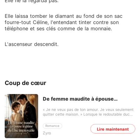
Elle ne la regarda pas.
Elle laissa tomber le diamant au fond de son sac
fourre-tout Céline, l'entendant tinter contre son
téléphone et ses clés comme de la monnaie.
L'ascenseur descendit.
Coup de cœur
De femme maudite à épouse
légitime du Duc impitoyable
« Je ne veux pas de ton amour. Je veux seulement
quitter cette maison. » Lorsque le redoutable duc
''Edgar Collins'' annonce qu'il cherche une épouse,
le royaume entier s'agite. Les plus grandes familles
Romance
nobles se disputent l'honneur de lui offrir leurs filles,
Lire maintenant
Zyro
attirées par son immense fortune, son influence
auprès du roi et son pouvoir redouté. Pourtant,