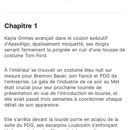
bourse. Mais en lui apportant son costume sur
mesure à son bureau, j'ai entendu la voix de la
nouvelle directrice de la stratégie à travers la porte
Chapitre 1
entrouverte. « Dis-moi honnêtement, Brennon, es-tu
nerveux pour le mariage ? » Je suis restée figée en
Kayla Grimes avançait dans le couloir exécutif
entendant sa réponse. Il a soupiré, affirmant que
d'ApexAlgo, épaissement moquetté, ses doigts
notre mariage n'était qu'une simple étape de relations
serrant fermement la poignée en cuir d'une housse de
publiques pour rassurer les investisseurs. Il m'a
costume Tom Ford.
qualifiée de femme banale et utile sur le papier, avant
de lui murmurer qu'elle seule le stimulait vraiment. En
À l'intérieur se trouvait un costume bleu nuit sur
cachette dans le parking, je les ai vus s'enfuir
mesure pour Brennon Bauer, son fiancé et PDG de
ensemble, sa main glissant intimement dans son dos.
l'entreprise. Le gala de l'industrie de ce soir au Met
était crucial pour leur prochaine tournée de
Je ne pouvais même pas chercher du réconfort
présentation en vue de l'introduction en bourse, et
auprès de ma mère, hospitalisée en cardiologie ; une
elle avait passé trois semaines à coordonner chaque
telle trahison l'aurait tuée. Sept ans de sacrifices, de
détail de son apparence.
nuits blanches et de loyauté absolue, balayés en un
instant. Il me croyait docile. Il pensait que je
Elle s'arrêta devant la lourde porte en acajou de la
continuerais à corriger ses erreurs dans l'ombre
suite du PDG, ses escarpins Louboutin s'enfonçant