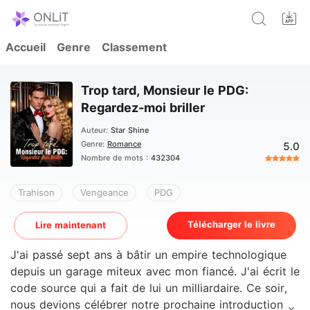
Accueil
Genre
Classement
Trop tard, Monsieur le PDG:
Regardez-moi briller
Auteur:
Star Shine
Genre:
Romance
5.0
Nombre de mots :
432304
Trahison
Vengeance
PDG
Télécharger le livre
Lire maintenant
J'ai passé sept ans à bâtir un empire technologique
depuis un garage miteux avec mon fiancé. J'ai écrit le
code source qui a fait de lui un milliardaire. Ce soir,
nous devions célébrer notre prochaine introduction en