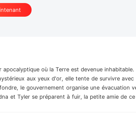
intenant
 apocalyptique où la Terre est devenue inhabitable. 
térieux aux yeux d'or, elle tente de survivre avec 
ffondre, le gouvernement organise une évacuation ve
a et Tyler se préparent à fuir, la petite amie de ce
 face à la peur de mourir.

énélope, refusant d'être laissée derrière, poignarde
au, les autorités déclarent son frère mort et lui inte
ord seule. Elle choisit néanmoins d'offrir la carte 