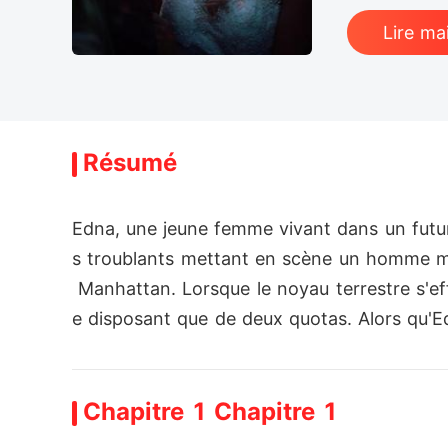
Lire ma
Résumé
Edna, une jeune femme vivant dans un futur
s troublants mettant en scène un homme mys
 Manhattan. Lorsque le noyau terrestre s'e
e disposant que de deux quotas. Alors qu'Edn
tas, révélant une facette égoïste et instable
La situation dégénère brutalement lorsque P
Chapitre 1 Chapitre 1
 pour le sauver et l'emmener jusqu'au vaisse
rainte d'avancer, Edna accepte de monter à b