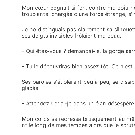
ue sans quota, accomplissant ainsi un dernie
Mon cœur cognait si fort contre ma poitrine 
troublante, chargée d'une force étrange, s'i
À bord du vaisseau, Edna tente de reconstrui
reprennent avec plus d'intensité. L'homme au
Je ne distinguais pas clairement sa silhoue
ur son cou, preuve troublante que ces visio
ses doigts invisibles frôlaient ma peau.
 planète habitable est annoncée, Edna se ret
- Qui êtes-vous ? demandai-je, la gorge serr
x qui semble la lier à une force bien plus gra
- Tu le découvriras bien assez tôt. Ce n'es
Ses paroles s'étiolèrent peu à peu, se dissip
glacée.
- Attendez ! criai-je dans un élan désespéré
Mon corps se redressa brusquement au même 
nt le long de mes tempes alors que je scruta