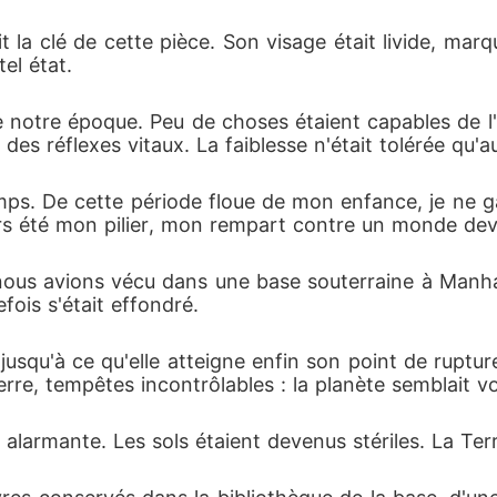
 la clé de cette pièce. Son visage était livide, marq
el état.
e notre époque. Peu de choses étaient capables de 
des réflexes vitaux. La faiblesse n'était tolérée qu'au 
mps. De cette période floue de mon enfance, je ne gar
urs été mon pilier, mon rempart contre un monde dev
nous avions vécu dans une base souterraine à Manhatt
efois s'était effondré.
 jusqu'à ce qu'elle atteigne enfin son point de ruptu
re, tempêtes incontrôlables : la planète semblait vou
 alarmante. Les sols étaient devenus stériles. La Terr