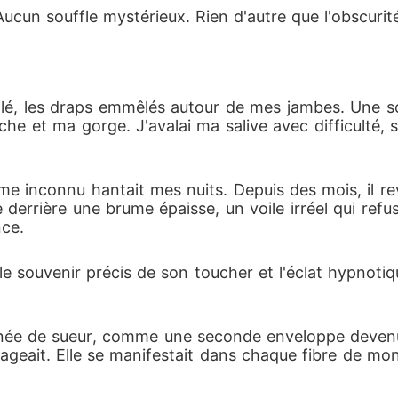
Aucun souffle mystérieux. Rien d'autre que l'obscuri
lé, les draps emmêlés autour de mes jambes. Une soi
che et ma gorge. J'avalai ma salive avec difficulté, 
e inconnu hantait mes nuits. Depuis des mois, il rev
errière une brume épaisse, un voile irréel qui refus
nce.
 le souvenir précis de son toucher et l'éclat hypnot
née de sueur, comme une seconde enveloppe devenue i
geait. Elle se manifestait dans chaque fibre de mon êt