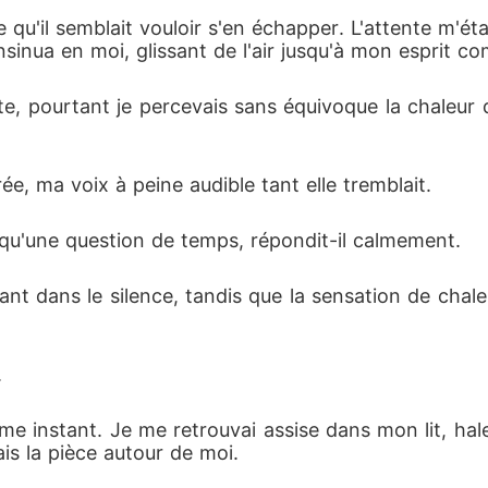
r acte de compassion fidèle à l'esprit de son frère.

qu'il semblait vouloir s'en échapper. L'attente m'ét
nsinua en moi, glissant de l'air jusqu'à mon esprit 
re sa vie dans une cité spatiale régie par des règles
x yeux d'or s'y révèle plus possessif et inquiétant,
tte, pourtant je percevais sans équivoque la chaleur
ns dépassent le simple cauchemar. Alors que la Terre
rouve à la croisée de deux destins : celui d'une survi
ée, ma voix à peine audible tant elle tremblait.
nde qu'elle.
t qu'une question de temps, répondit-il calmement.
ant dans le silence, tandis que la sensation de chale
.
instant. Je me retrouvai assise dans mon lit, haleta
is la pièce autour de moi.