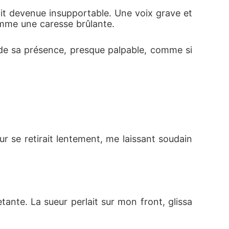
ait devenue insupportable. Une voix grave et 
comme une caresse brûlante.
 strictes, tandis que ses rêves énigmatiques 
 allant jusqu'à laisser une marque physique s
 de sa présence, presque palpable, comme si 
 disparaît définitivement et qu'une nouvelle
vante endeuillée et celui d'un lien mystérieu
ur se retirait lentement, me laissant soudain 
nte. La sueur perlait sur mon front, glissa