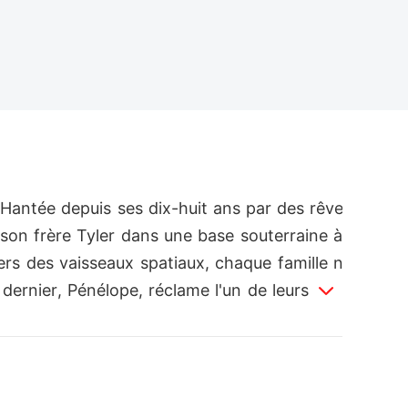
Hantée depuis ses dix-huit ans par des rêve
son frère Tyler dans une base souterraine à
rs des vaisseaux spatiaux, chaque famille n
 dernier, Pénélope, réclame l'un de leurs quo
 Tyler. Malgré les efforts désespérés d'Edna
rdisent l'accès aux soins. Dévastée mais cont
d'identité de Tyler à Renée, une jeune inconn