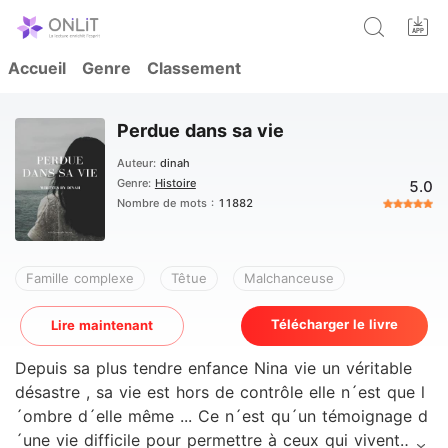
Accueil
Genre
Classement
Perdue dans sa vie
Auteur:
dinah
Genre:
Histoire
5.0
Nombre de mots :
11882
Famille complexe
Têtue
Malchanceuse
Télécharger le livre
Lire maintenant
Depuis sa plus tendre enfance Nina vie un véritable
désastre , sa vie est hors de contrôle elle n´est que l
´ombre d´elle même ... Ce n´est qu´un témoignage d
´une vie difficile pour permettre à ceux qui vivent