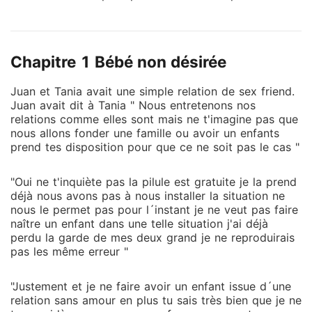
dans de telles situations puissent ne se sente pas
seule et puisse aspirer à vivre son propre bonheur et
prendre le contrôle de leur vie
Chapitre 1 Bébé non désirée
Juan et Tania avait une simple relation de sex friend.
Juan avait dit à Tania " Nous entretenons nos
relations comme elles sont mais ne t'imagine pas que
nous allons fonder une famille ou avoir un enfants
prend tes disposition pour que ce ne soit pas le cas "
"Oui ne t'inquiète pas la pilule est gratuite je la prend
déjà nous avons pas à nous installer la situation ne
nous le permet pas pour l´instant je ne veut pas faire
naître un enfant dans une telle situation j'ai déjà
perdu la garde de mes deux grand je ne reproduirais
pas les même erreur "
"Justement et je ne faire avoir un enfant issue d´une
relation sans amour en plus tu sais très bien que je ne