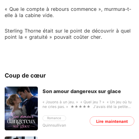
« Que le compte à rebours commence », murmura-t-
elle à la cabine vide.
Sterling Thorne était sur le point de découvrir à quel
point la « gratuité » pouvait coûter cher.
Coup de cœur
Son amour dangereux sur glace
« Jouons à un jeu. » « Quel jeu ? » « Un jeu où tu
ne cries pas. » ★★★★★ J'avais été la petite
amie parfaite de mon joueur de hockey vedette
pendant deux ans. J'avais bravé la pluie pour
Romance
assister à ses entraînements. J'avais parcouru des
Lire maintenant
Quinnsullivan
heures de route juste pour le voir s'échauffer sur le
banc des remplaçants. J'avais porté son maillot
comme s'il avait une signification profonde. Et il