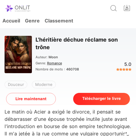
Accueil
Genre
Classement
L'héritière déchue réclame son
trône
Auteur:
Moon
Genre:
Romance
5.0
Nombre de mots :
460708
Douceur
Moderne
Télécharger le livre
Lire maintenant
Le matin où Acier a exigé le divorce, il pensait se
débarrasser d'une épouse trophée inutile juste avant
l'introduction en bourse de son empire technologique.
Il m'a jetée à la rue comme une vulgaire opportuniste,