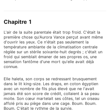
ignorant que le code révolutionnaire qui valait des
milliards était mon œuvre, écrite dans l'ombre
pendant qu'il dormait. Sa famille a applaudi mon
Chapitre 1
départ, sa nouvelle fiancée a ri de ma valise usée, et
le monde entier s'est préparé à voir la "fille du
L'air de la suite parentale était trop froid. C'était la
ghetto" sombrer dans l'oubli total. Ils ne savaient pas
première chose qu'Aurora Vance perçut avant même
que je n'étais pas seulement Lueur, l'épouse soumise,
d'ouvrir les yeux. Ce n'était pas seulement la
mais "Phénix", le génie de l'ombre et l'héritière
température ambiante de la climatisation centrale
secrète de leurs plus grands rivaux. Au lieu de
réglée sur un stérile soixante-huit degrés ; c'était un
froid qui semblait émaner de ses propres os, une
pleurer, je suis montée dans la Maybach de son oncle
sensation fantôme d'une mort qu'elle avait déjà
redouté, Chardon, et j'ai appuyé sur une seule touche
connue.
de mon téléphone. En une seconde, les serveurs
d'Acier ont fondu, et sa fortune est devenue la
Elle haleta, son corps se redressant brusquement
mienne. Le roi est mort, vive la reine.
dans le lit king-size. Les draps, en coton égyptien
avec un nombre de fils plus élevé que ne l'avait
jamais été son score de crédit, collaient à sa peau
moite. Son cœur martelait ses côtes, tel un oiseau
affolé pris au piège dans une cage. Boum. Boum.
Boum. C'était le rythme de la survie.