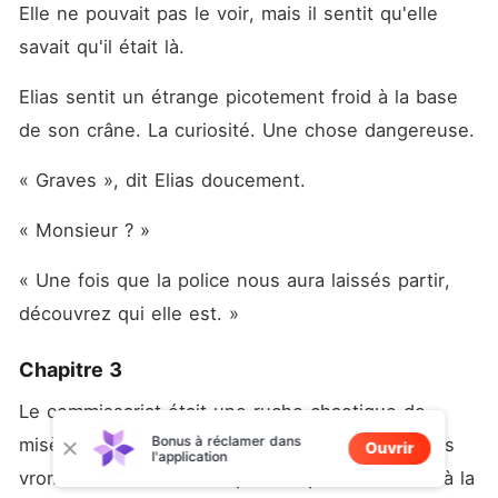
Elle ne pouvait pas le voir, mais il sentit qu'elle 
savait qu'il était là.
Elias sentit un étrange picotement froid à la base 
de son crâne. La curiosité. Une chose dangereuse.
« Graves », dit Elias doucement.
« Monsieur ? »
« Une fois que la police nous aura laissés partir, 
découvrez qui elle est. »
Chapitre 3
Le commissariat était une ruche chaotique de 
Bonus à réclamer dans
misère et de bureaucratie. Au plafond, les néons 
Ouvrir
l'application
vrombissaient à une fréquence qui donnait mal à la 