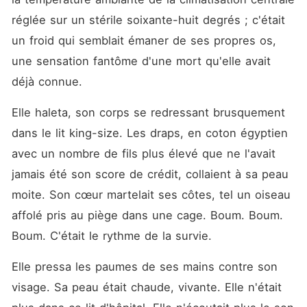
valise usée, et le monde
entier s'est préparé à voir la
réglée sur un stérile soixante-huit degrés ; c'était 
"fille du ghetto" sombrer
un froid qui semblait émaner de ses propres os, 
dans l'oubli total. Ils ne
savaient pas que je n'étais
une sensation fantôme d'une mort qu'elle avait 
pas seulement Lueur,
l'épouse soumise, mais
déjà connue.
"Phénix", le génie de l'ombre
et l'héritière secrète de leurs
Elle haleta, son corps se redressant brusquement 
plus grands rivaux. Au lieu
de pleurer, je suis montée
dans le lit king-size. Les draps, en coton égyptien 
dans la Maybach de son
oncle redouté, Chardon, et
avec un nombre de fils plus élevé que ne l'avait 
j'ai appuyé sur une seule
jamais été son score de crédit, collaient à sa peau 
touche de mon téléphone.
En une seconde, les
moite. Son cœur martelait ses côtes, tel un oiseau 
serveurs d'Acier ont fondu,
et sa fortune est devenue la
affolé pris au piège dans une cage. Boum. Boum. 
mienne. Le roi est mort, vive
Boum. C'était le rythme de la survie.
la reine.
Elle pressa les paumes de ses mains contre son 
visage. Sa peau était chaude, vivante. Elle n'était 