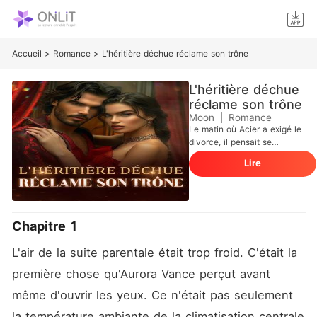
Accueil
>
Romance
>
L'héritière déchue réclame son trône
L'héritière déchue
réclame son trône
Moon
|
Romance
Le matin où Acier a exigé le
divorce, il pensait se
débarrasser d'une épouse
Lire
trophée inutile juste avant
l'introduction en bourse de
son empire technologique. Il
m'a jetée à la rue comme
une vulgaire opportuniste,
Chapitre 1
ignorant que le code
révolutionnaire qui valait des
L'air de la suite parentale était trop froid. C'était la 
milliards était mon œuvre,
écrite dans l'ombre pendant
première chose qu'Aurora Vance perçut avant 
qu'il dormait. Sa famille a
même d'ouvrir les yeux. Ce n'était pas seulement 
applaudi mon départ, sa
nouvelle fiancée a ri de ma
la température ambiante de la climatisation centrale 