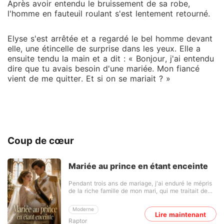
Après avoir entendu le bruissement de sa robe,
l'homme en fauteuil roulant s'est lentement retourné.
Elyse s'est arrêtée et a regardé le bel homme devant
elle, une étincelle de surprise dans les yeux. Elle a
ensuite tendu la main et a dit : « Bonjour, j'ai entendu
dire que tu avais besoin d'une mariée. Mon fiancé
vient de me quitter. Et si on se mariait ? »
Coup de cœur
Mariée au prince en étant enceinte
Pendant trois ans de mariage, j'ai enduré le mépris
de la riche famille de mon mari, qui me traitait de
poule stérile dans mon dos depuis la faillite de mes
parents. Jusqu'au jour où ma belle-sœur, la veuve
Moderne
du frère jumeau de mon mari, a accouché d'un
Lire maintenant
Raptor
garçon. J'ai découvert que Lachlan avait