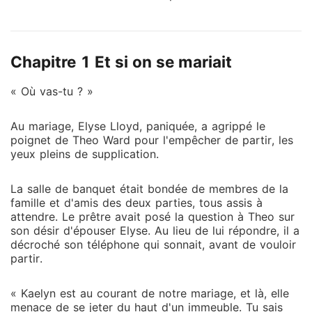
Prenant pitié de son état, elle a décidé de le gâter
après leur mariage. Elle était loin de se douter qu'il
était en fait un puissant magnat. Jayden pensait
Chapitre 1 Et si on se mariait
qu'Elyse ne l'avait épousé que pour son argent et
prévoyait de divorcer lorsqu'elle ne lui serait plus
« Où vas-tu ? »
utile. Mais après être devenu son mari, il a été
confronté à un nouveau dilemme. « Elle n'arrête pas
Au mariage, Elyse Lloyd, paniquée, a agrippé le
de demander le divorce, mais je n'en veux pas ! Que
poignet de Theo Ward pour l'empêcher de partir, les
dois-je faire ? »
yeux pleins de supplication.
La salle de banquet était bondée de membres de la
famille et d'amis des deux parties, tous assis à
attendre. Le prêtre avait posé la question à Theo sur
son désir d'épouser Elyse. Au lieu de lui répondre, il a
décroché son téléphone qui sonnait, avant de vouloir
partir.
« Kaelyn est au courant de notre mariage, et là, elle
menace de se jeter du haut d'un immeuble. Tu sais