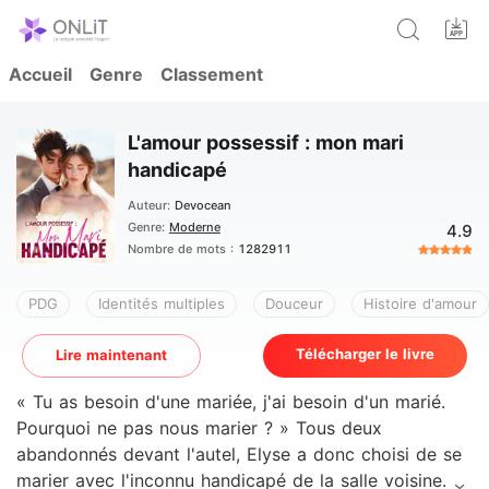
Accueil
Genre
Classement
L'amour possessif : mon mari
handicapé
Auteur:
Devocean
Genre:
Moderne
4.9
Nombre de mots :
1282911
PDG
Identités multiples
Douceur
Histoire d'amour
Télécharger le livre
Lire maintenant
« Tu as besoin d'une mariée, j'ai besoin d'un marié.
Pourquoi ne pas nous marier ? » Tous deux
abandonnés devant l'autel, Elyse a donc choisi de se
marier avec l'inconnu handicapé de la salle voisine.