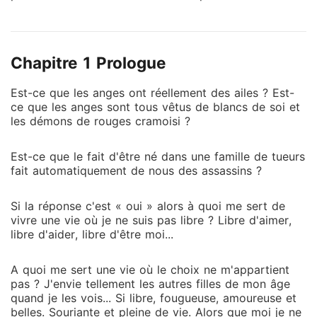
adorée lui octroyait. C'est alors qu'un soir, elle finira
par découvrir la vérité par accident, en entrant dans
la chambre de celle-ci. Du jour au lendemain sa vie
Chapitre 1 Prologue
basculera et le bonheur qu'elle pensait tant avoir, lui
semblera si lointain et inaccessible. Destinée à être
Est-ce que les anges ont réellement des ailes ? Est-
l'épouse de Lucifer et princesse des neuf royaumes
ce que les anges sont tous vêtus de blancs de soi et
de l'enfer, elle fera ce qui est en son possible pour en
les démons de rouges cramoisi ?
réchapper. Hélas, plus elle combattra sa nature de
démon, plus elle se rapprochera de la prophétie
Est-ce que le fait d'être né dans une famille de tueurs
déclarée contre elle.
fait automatiquement de nous des assassins ?
Si la réponse c'est « oui » alors à quoi me sert de
vivre une vie où je ne suis pas libre ? Libre d'aimer,
libre d'aider, libre d'être moi...
A quoi me sert une vie où le choix ne m'appartient
pas ? J'envie tellement les autres filles de mon âge
quand je les vois... Si libre, fougueuse, amoureuse et
belles. Souriante et pleine de vie. Alors que moi je ne