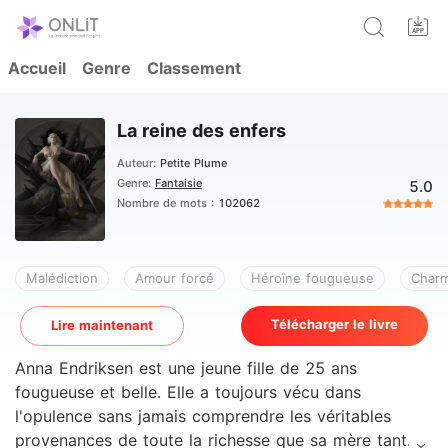
Accueil
Genre
Classement
La reine des enfers
Auteur:
Petite Plume
Genre:
Fantaisie
5.0
Nombre de mots :
102062
Malédiction
Amour forcé
Héroïne fougueuse
Char
Télécharger le livre
Lire maintenant
Anna Endriksen est une jeune fille de 25 ans
fougueuse et belle. Elle a toujours vécu dans
l'opulence sans jamais comprendre les véritables
provenances de toute la richesse que sa mère tant