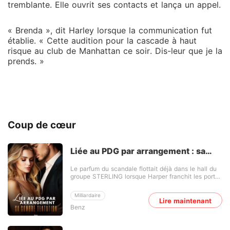
tremblante. Elle ouvrit ses contacts et lança un appel.
« Brenda », dit Harley lorsque la communication fut
établie. « Cette audition pour la cascade à haut
risque au club de Manhattan ce soir. Dis-leur que je la
prends. »
Coup de cœur
Liée au PDG par arrangement : sa
sombre tentation
Le parfum du scandale flottait déjà dans le hall du
groupe STERLING lorsque Harper franchit les portes
vitrées, talons claquant sur le marbre sous les
regards brûlants de toute l'entreprise. Quelques
Milliardaire
secondes plus tard, Victor Sterling - héritier froid,
Lire maintenant
Benz
marié, inaccessible - s'avança vers elle et
l'embrassa devant tout le monde, officialisant sans
un mot ce que la haute société murmurait depuis