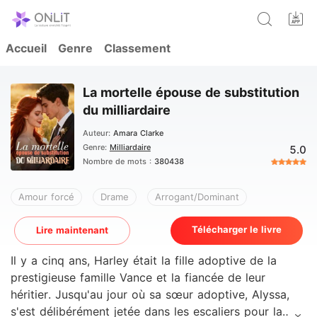
Accueil
Genre
Classement
La mortelle épouse de substitution
du milliardaire
Auteur:
Amara Clarke
Genre:
Milliardaire
5.0
Nombre de mots :
380438
Amour forcé
Drame
Arrogant/Dominant
Télécharger le livre
Lire maintenant
Il y a cinq ans, Harley était la fille adoptive de la
prestigieuse famille Vance et la fiancée de leur
héritier. Jusqu'au jour où sa sœur adoptive, Alyssa,
s'est délibérément jetée dans les escaliers pour la