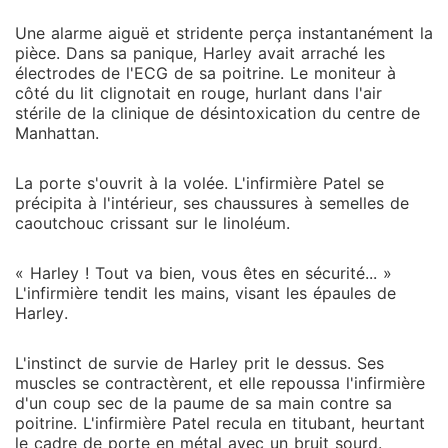
ignorait qu'enfermer Harley dans cette pièce allait
sceller son propre destin. Dans l'obscurité, Harley a
Une alarme aiguë et stridente perça instantanément la
sauvé la vie du fils de Jaidyn Miles, le prédateur le
pièce. Dans sa panique, Harley avait arraché les
plus impitoyable de Wall Street. Forte du pouvoir
électrodes de l'ECG de sa poitrine. Le moniteur à
côté du lit clignotait en rouge, hurlant dans l'air
absolu de ce milliardaire qui voit en elle le sosie de
stérile de la clinique de désintoxication du centre de
sa défunte épouse, Harley a débarqué sur le luxueux
Manhattan.
plateau de tournage d'Alyssa. L'épée lourde à la main,
la lame glacée pointée à un centimètre de la gorge
La porte s'ouvrit à la volée. L'infirmière Patel se
de sa sœur terrifiée, Harley a souri. La contre-attaque
précipita à l'intérieur, ses chaussures à semelles de
ne faisait que commencer.
caoutchouc crissant sur le linoléum.
« Harley ! Tout va bien, vous êtes en sécurité... »
L'infirmière tendit les mains, visant les épaules de
Harley.
L'instinct de survie de Harley prit le dessus. Ses
muscles se contractèrent, et elle repoussa l'infirmière
d'un coup sec de la paume de sa main contre sa
poitrine. L'infirmière Patel recula en titubant, heurtant
le cadre de porte en métal avec un bruit sourd.