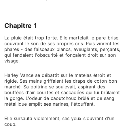
piéger. Colvin, l'homme qu'elle devait épouser, n'a
posé aucune question. Il l'a giflée avec une violence
inouïe et lui a jeté l'annulation de leur mariage au
Chapitre 1
visage. « Monstre, sors de ma maison ! » Chassée
sans un sou sous une pluie glaciale, Harley a
La pluie était trop forte. Elle martelait le pare-brise,
découvert que les freins de sa voiture avaient été
couvrant le son de ses propres cris. Puis vinrent les
sabotés. L'accident terrifiant qui a suivi a broyé son
phares - des faisceaux blancs, aveuglants, perçants,
corps, la laissant avec des tiges de métal dans la
qui fendaient l'obscurité et fonçaient droit sur son
jambe et l'obligeant à risquer sa vie comme
visage.
cascadeuse de bas étage pour survivre. Aujourd'hui,
alors qu'elle vit dans la misère, Alyssa et Colvin, plus
Harley Vance se débattit sur le matelas étroit et
riches que jamais, continuent de la traquer pour
rigide. Ses mains griffaient les draps de coton bon
marché. Sa poitrine se soulevait, aspirant des
l'achever. Alyssa l'a même fait enfermer dans la pièce
bouffées d'air courtes et saccadées qui lui brûlaient
glaciale et abandonnée d'un club, espérant briser sa
la gorge. L'odeur de caoutchouc brûlé et de sang
misérable carrière à tout jamais. Harley n'avait jamais
métallique emplit ses narines, l'étouffant.
rien réclamé, elle avait signé les papiers et renoncé à
tout leur argent. Pourquoi s'acharnaient-ils à vouloir
Elle sursauta violemment, ses yeux s'ouvrant d'un
la détruire jusqu'à son dernier souffle ? Mais Alyssa
coup.