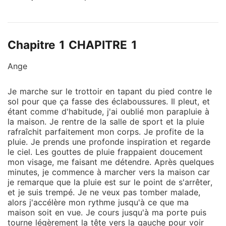
mains d'un ex-petit ami violent. Aujourd'hui âgée de
dix-huit ans, elle emménage dans l'ancienne maison
de ses parents pour repartir à neuf où elle rencontre
Chapitre 1 CHAPITRE 1
Ace Carter, le mauvais garçon résident et joueur que
toutes les filles veulent. Angel, sachant qu'elle ne peut
Ange
pas supporter de s'ouvrir à nouveau, le repousse
pour se protéger. Mais et si être vulnérable avec lui
Je marche sur le trottoir en tapant du pied contre le
pouvait réellement lui donner une chance de guérir
sol pour que ça fasse des éclaboussures. Il pleut, et
enfin ?
étant comme d'habitude, j'ai oublié mon parapluie à
la maison. Je rentre de la salle de sport et la pluie
rafraîchit parfaitement mon corps. Je profite de la
pluie. Je prends une profonde inspiration et regarde
le ciel. Les gouttes de pluie frappaient doucement
mon visage, me faisant me détendre. Après quelques
minutes, je commence à marcher vers la maison car
je remarque que la pluie est sur le point de s'arrêter,
et je suis trempé. Je ne veux pas tomber malade,
alors j'accélère mon rythme jusqu'à ce que ma
maison soit en vue. Je cours jusqu'à ma porte puis
tourne légèrement la tête vers la gauche pour voir