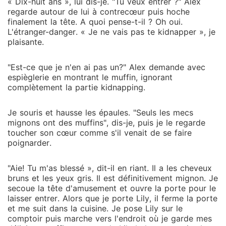
« Dix-huit ans », lui dis-je. "Tu veux entrer ?" Alex
regarde autour de lui à contrecœur puis hoche
finalement la tête. A quoi pense-t-il ? Oh oui.
L'étranger-danger. « Je ne vais pas te kidnapper », je
plaisante.
"Est-ce que je n'en ai pas un?" Alex demande avec
espièglerie en montrant le muffin, ignorant
complètement la partie kidnapping.
Je souris et hausse les épaules. "Seuls les mecs
mignons ont des muffins", dis-je, puis je le regarde
toucher son cœur comme s'il venait de se faire
poignarder.
"Aie! Tu m'as blessé », dit-il en riant. Il a les cheveux
bruns et les yeux gris. Il est définitivement mignon. Je
secoue la tête d'amusement et ouvre la porte pour le
laisser entrer. Alors que je porte Lily, il ferme la porte
et me suit dans la cuisine. Je pose Lily sur le
comptoir puis marche vers l'endroit où je garde mes