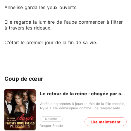
Annelise garda les yeux ouverts.
Elle regarda la lumière de l'aube commencer à filtrer
à travers les rideaux.
C'était le premier jour de la fin de sa vie.
Coup de cœur
Le retour de la reine : choyée par ses
trois frères puissants
Après cinq années à jouer le rôle de la fille modèle,
Rylie a été démasquée comme une remplaçante.
Son fiancé s'est enfui, ses amis se sont dispersés et
ses frères adoptifs l'ont poussée dehors, lui disant
Moderne
de retourner en rampant vers sa vraie famille.
Lire maintenant
Vesper Shade
Lassée de l'humiliation, elle s'est juré de récupérer
ce qui lui appartenait. Le choc a suivi : sa famille