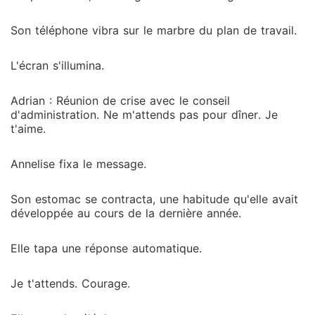
tenter de me soumettre une dernière fois. Une colère
glaciale a remplacé ma douleur. Comment l'homme
Son téléphone vibra sur le marbre du plan de travail.
pour qui j'avais sacrifié ma carrière pouvait-il planifier
ma ruine avec une telle cruauté ? Je n'étais plus une
L'écran s'illumina.
épouse à ses yeux, j'étais un accessoire décoratif
dont il fallait se débarrasser après l'avoir vidé de sa
Adrian : Réunion de crise avec le conseil
substance. J'ai alors pris une décision irréversible :
d'administration. Ne m'attends pas pour dîner. Je
Annelise Frost allait mourir. J'ai réactivé le «
t'aime.
Protocole Fantôme », un programme militaire secret
exigeant une disparition totale et une mort civile.
Annelise fixa le message.
Mais avant de m'effacer pour toujours, je me suis
alliée à son pire ennemi, l'impitoyable Coleton Craig.
Son estomac se contracta, une habitude qu'elle avait
« Adrian voulait la guerre ? » Ce soir, il va découvrir
développée au cours de la dernière année.
que je ne suis plus sa proie, mais sa plus redoutable
prédatrice. La fin de ma vie ne fait que commencer.
Elle tapa une réponse automatique.
Je t'attends. Courage.