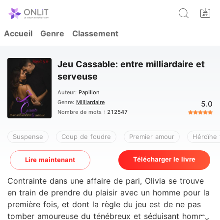
Accueil
Genre
Classement
Jeu Cassable: entre milliardaire et
serveuse
Auteur:
Papillon
Genre:
Milliardaire
5.0
Nombre de mots :
212547
Suspense
Coup de foudre
Premier amour
Héroïne
Télécharger le livre
Lire maintenant
Contrainte dans une affaire de pari, Olivia se trouve
en train de prendre du plaisir avec un homme pour la
première fois, et dont la règle du jeu est de ne pas
tomber amoureuse du ténébreux et séduisant homme.