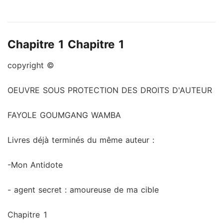
incapable de contrôler le rythme cardiaque de son
cœur, elle finit par tomber amoureuse de cet homme
en le voyant puisque tout se passait dans le noir mais
Chapitre 1 Chapitre 1
Damon Dixon, un homme avec un coeur en pierre,
pourra-t-il laisser une chance à Olivia?
copyright ©
OEUVRE SOUS PROTECTION DES DROITS D'AUTEUR
FAYOLE GOUMGANG WAMBA
Livres déjà terminés du même auteur :
-Mon Antidote
- agent secret : amoureuse de ma cible
Chapitre 1