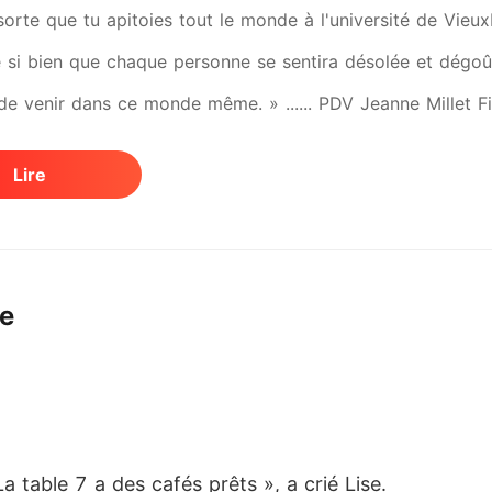
sorte que tu apitoies tout le monde à l'université de Vieux
ié si bien que chaque personne se sentira désolée et dégoût
de venir dans ce monde même. » ...... PDV Jeanne Millet Fil
te. Elle s'est inscrite dans une des universités les plus p
Lire
tre admise - l'Université d'Arcadie. C'était une université
i se retrouvent là-bas pour réussir à coup sûr dans la vie.
versité prestigieuse ? Vincent Rousset Le fils unique de l'
ue
 était comme le feu. Il était blessé et déprimé. Il aimait 
ndré lorsque celle-ci a mis fin à leur relation. Il était bien
mais regardé après la rupture. Puisque Vincent traversait 
let de l'aider, car elle était la seule à pouvoir le faire s'en
-il le guérir ?... ou cela deviendra-t-il PIRE.
 table 7 a des cafés prêts », a crié Lise. 