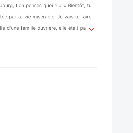
bourg, t'en penses quoi ? » « Bientôt, tu
ée par ta vie misérable. Je vais te faire
le d'une famille ouvrière, elle était pauvre
restigieux au monde dont elle a toujours
 pour les enfants des diplomates et des
 Jeanne Millet pourra-t-elle survivre dans
un des plus grands magnats d'affaires du
tellement son ex Elaine Lecomte. Son monde
 pire que brisé quand il a constaté qu'elle
une dépression, ses amis ont demandé à
 sortir. Saura-t-elle le réparer ? La