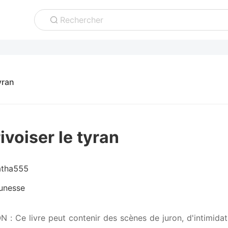
Rechercher
yran
ivoiser le tyran
atha555
unesse
: Ce livre peut contenir des scènes de juron, d'intimidation