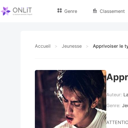
Genre
Classement
Accueil
>
Jeunesse
>
Apprivoiser le t
Appr
Auteur:
L
Genre:
Je
ATTENTION 