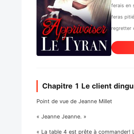
ferais en 
feras pit
regretter 
et innocen
rêvé d'y ê
riches, qu
cette uni
Chapitre 1 Le client ding
monde. Il
s'est effo
Point de vue de Jeanne Millet
ne l'a ja
« Jeanne Jeanne. »
Jeanne Mil
laissera-t
« La table 4 est prête à commander! La