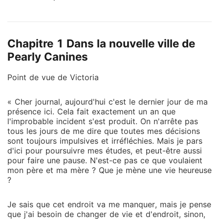
de voiture, il y a un an, et donc, la première chose
qu'elle a faite après avoir terminé ses études
secondaires a été de changer de lieu de résidence et
Chapitre 1 Dans la nouvelle ville de
de déménager dans une petite ville appelée Pearly
Canines avec sa tante. Mais il y avait quelque chose
Pearly Canines
d'étrange avec cet endroit. Par exemple, elle
Point de vue de Victoria
ressentait une attirance indéniable pour ce type
appelé Alexander Hunter, qui la regardait toujours
comme s'il connaissait ses secrets les plus profonds.
« Cher journal, aujourd'hui c'est le dernier jour de ma
présence ici. Cela fait exactement un an que
Cela a été le cas jusqu'à un jour dans la nuit, il est
l'improbable incident s'est produit. On n'arrête pas
venu et s'est penché vers elle avant de lui murmurer
tous les jours de me dire que toutes mes décisions
de façon séduisante à l'oreille : « Bonsoir, ma
sont toujours impulsives et irréfléchies. Mais je pars
compagne destinée, prête à t'engager sur le voyage
d'ici pour poursuivre mes études, et peut-être aussi
d'amour avec moi ? »
pour faire une pause. N'est-ce pas ce que voulaient
mon père et ma mère ? Que je mène une vie heureuse
?
Je sais que cet endroit va me manquer, mais je pense
que j'ai besoin de changer de vie et d'endroit, sinon,