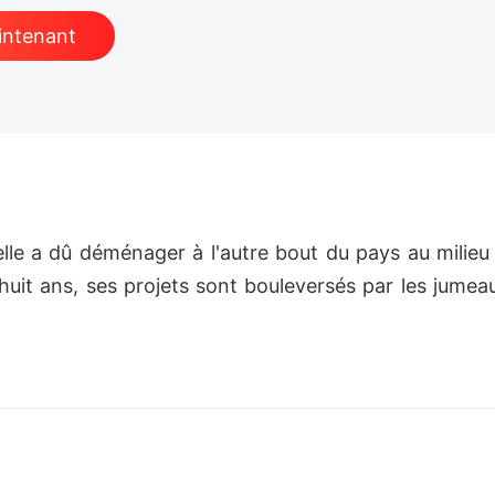
intenant
'elle a dû déménager à l'autre bout du pays au milie
x-huit ans, ses projets sont bouleversés par les jum
intense qu'elle ressent pour les jumeaux et essaie de 
u, ses démons du passé refont surface, l'amenant à s
 ou acceptera-t-elle son destin pour reprendre les r