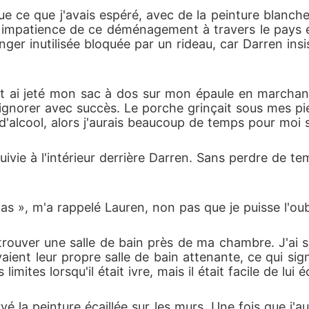
e ce que j'avais espéré, avec de la peinture blanche 
ec impatience de ce déménagement à travers le pays 
ger inutilisée bloquée par un rideau, car Darren insist
e et ai jeté mon sac à dos sur mon épaule en marchant
s ignorer avec succès. Le porche grinçait sous mes p
d'alcool, alors j'aurais beaucoup de temps pour moi s
 suivie à l'intérieur derrière Darren. Sans perdre de
as », m'a rappelé Lauren, non pas que je puisse l'oubl
trouver une salle de bain près de ma chambre. J'ai s
ient leur propre salle de bain attenante, ce qui sign
 limites lorsqu'il était ivre, mais il était facile de lui 
 la peinture écaillée sur les murs. Une fois que j'au