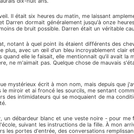
aurais dix-huit ans. 
veil. Il était six heures du matin, me laissant ampl
l, et Darren dormait généralement jusqu'à onze heure
e moins de bruit possible. Darren était un véritable cau
, notant à quel point ils étaient différents des chev
e plus, avec un œil d'un bleu incroyablement clair e
uand elle le faisait, elle mentionnait qu'il avait la
re, ne m'aimait pas. Quelque chose de mauvais s'était
 mystérieux écrit à mon nom, mais depuis que j'avai
s le miroir et ai froncé les sourcils, me sentant co
jours des intimidateurs qui se moquaient de ma condi
té. 
ny, un débardeur blanc et une veste noire - pour me
 l'école, suivant les instructions de la fille. À mon ar
ers les portes d'entrée, des conversations remplissant 