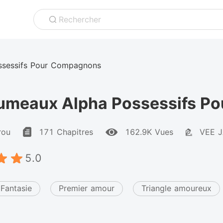
Rechercher
ssessifs Pour Compagnons
umeaux Alpha Possessifs P
rou
171 Chapitres
162.9K Vues
VEE 
5.0
Fantasie
Premier amour
Triangle amoureux