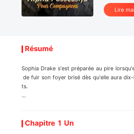
Lire ma
Résumé
Sophia Drake s'est préparée au pire lorsqu
 de fuir son foyer brisé dès qu'elle aura di
ts. 

Sophia n'arrive pas à comprendre l'attirance 
uve plongée dans un monde qui lui est inconn
Chapitre 1 Un
Sophia fuira-t-elle les secrets de son passé