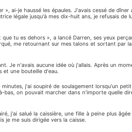
r », ai-je haussé les épaules. J'avais cessé de dîne
utrice légale jusqu'à mes dix-huit ans, je refusais de
ue tu es dehors », a lancé Darren, ses yeux perçants
rétorqué, me retournant sur mes talons et sortant par
ant. Je n'avais aucune idée où j'allais. Après un mome
 et une bouteille d'eau. 
inutes, j'ai soupiré de soulagement lorsqu'un petit 
à-bas, on pouvait marcher dans n'importe quelle dire
ré, j'ai salué la caissière, une fille à peine plus âgé
s je me suis dirigée vers la caisse. 