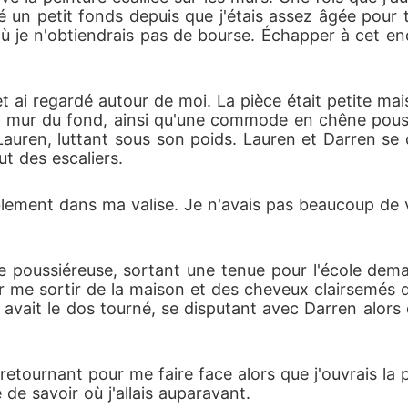
un petit fonds depuis que j'étais assez âgée pour trav
ù je n'obtiendrais pas de bourse. Échapper à cet endr
et ai regardé autour de moi. La pièce était petite ma
 le mur du fond, ainsi qu'une commode en chêne pous
 Lauren, luttant sous son poids. Lauren et Darren se 
t des escaliers. 
blement dans ma valise. Je n'avais pas beaucoup de v
poussiéreuse, sortant une tenue pour l'école demai
our me sortir de la maison et des cheveux clairsemés d
ait le dos tourné, se disputant avec Darren alors qu'i
etournant pour me faire face alors que j'ouvrais la po
e de savoir où j'allais auparavant. 