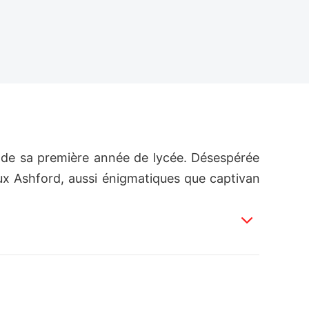
u de sa première année de lycée. Désespérée
eaux Ashford, aussi énigmatiques que captivan
les éviter à tout prix. Alors qu'elle se retro
'interroger sur sa véritable identité. 

ênes de son avenir ?