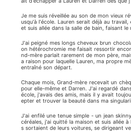
ait d'échapper à Lauren et Darren dès que j'
Je me suis réveillée au son de mon vieux ré
usqu'à l'école. Lauren serait déjà au travai
et suis allée dans la salle de bain, faisant l
J'ai peigné mes longs cheveux brun chocolat
on hétérochromie me faisait ressortir encor
nd-mère parlait rarement de mon père, mais q
a raison pour laquelle Lauren, ma propre mè
entraîné son départ. 
Chaque mois, Grand-mère recevait un chèque
pour elle-même et Darren. J'ai regardé dan
école, j'avais des amis, mais il y avait tou
epter et trouver la beauté dans ma singulari
J'ai enfilé une tenue simple - un jean skin
céréales, j'ai quitté la maison et suis allée à
s sortaient de leurs voitures, se dirigeant v