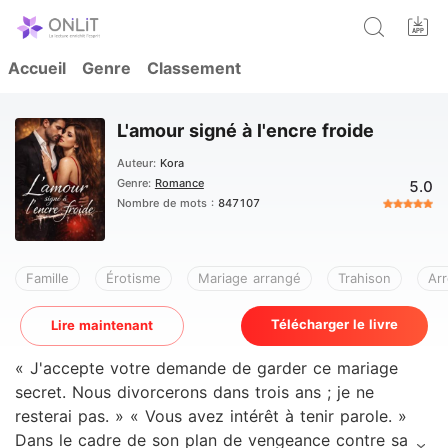
Accueil
Genre
Classement
L'amour signé à l'encre froide
Auteur:
Kora
Genre:
Romance
5.0
Nombre de mots :
847107
Famille
Érotisme
Mariage arrangé
Trahison
Ar
Télécharger le livre
Lire maintenant
« J'accepte votre demande de garder ce mariage
secret. Nous divorcerons dans trois ans ; je ne
resterai pas. » « Vous avez intérêt à tenir parole. »
Dans le cadre de son plan de vengeance contre sa