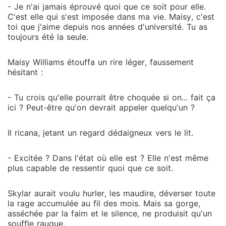
un bain, ma belle. Tu veux me rejoindre ? » À cet
- Je n'ai jamais éprouvé quoi que ce soit pour elle.
instant précis, la plateforme de diffusion en direct est
C'est elle qui s'est imposée dans ma vie. Maisy, c'est
saturée par le nombre de spectateurs. Toute la ville
toi que j'aime depuis nos années d'université. Tu as
est au courant. Cet homme avec Skylar, ce ne serait
toujours été la seule.
pas... Joe Martin ?
Maisy Williams étouffa un rire léger, faussement
hésitant :
- Tu crois qu'elle pourrait être choquée si on... fait ça
ici ? Peut-être qu'on devrait appeler quelqu'un ?
Il ricana, jetant un regard dédaigneux vers le lit.
- Excitée ? Dans l'état où elle est ? Elle n'est même
plus capable de ressentir quoi que ce soit.
Skylar aurait voulu hurler, les maudire, déverser toute
la rage accumulée au fil des mois. Mais sa gorge,
asséchée par la faim et le silence, ne produisit qu'un
souffle rauque.