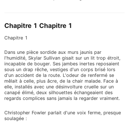
famille et son fiancé traîtres, Skylar Sullivan se
rapproche du chef de la famille Martin, la plus
influente de la ville. Peu après, sa famille et son
Chapitre 1 Chapitre 1
fiancé frappent à sa porte. Ils sont accompagnés de
notables avec lesquels ils entretiennent de bonnes
Chapitre 1
relations ; ils veulent lui donner une leçon. Mais
lorsque ces notables voient les personnes à la solde
Dans une pièce sordide aux murs jaunis par
de Skylar, ils restent bouche bée. Ils tombent à
l'humidité, Skylar Sullivan gisait sur un lit trop étroit,
genoux et implorent sa clémence... Le jour de
incapable de bouger. Ses jambes inertes reposaient
l'expiration du contrat de mariage, elle laisse derrière
sous un drap rêche, vestiges d'un corps brisé lors
elle un accord de divorce lorsqu'elle assiste à des
d'un accident de la route. L'odeur de renfermé se
fiançailles lors d'une cérémonie grandiose. Puis, elle
mêlait à celle, plus âcre, de la chair malade. Face à
elle, installés avec une désinvolture cruelle sur un
lance une diffusion en direct. « Je cherche un mari. Si
canapé élimé, deux silhouettes échangeaient des
vous êtes intéressé, contactez-moi. » Des milliers de
regards complices sans jamais la regarder vraiment.
personnes rejoignent le direct ; la vidéo de Skylar
devient virale. Alors qu'elle commence à parcourir ses
Christopher Fowler parlait d'une voix ferme, presque
messages, le visage d'un homme apparaît à ses
soulagée :
côtés. Il se tient derrière elle et lui dit : « J'ai préparé