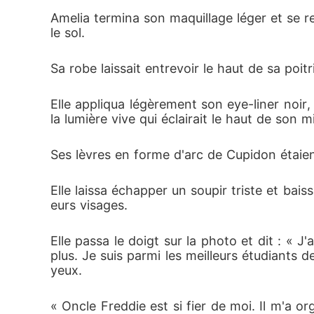
orsqu'elle devra épouser ce milliardaire avec
Amelia termina son maquillage léger et se re
le sol.
un jour l'amour qu'elle a toujours désiré ? Qu
Sa robe laissait entrevoir le haut de sa poi
Elle appliqua légèrement son eye-liner noir
la lumière vive qui éclairait le haut de son mi
Ses lèvres en forme d'arc de Cupidon étaien
Elle laissa échapper un soupir triste et baiss
eurs visages.
Elle passa le doigt sur la photo et dit : « J
plus. Je suis parmi les meilleurs étudiants 
yeux.
« Oncle Freddie est si fier de moi. Il m'a o