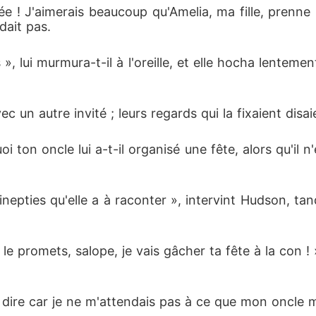
 ! J'aimerais beaucoup qu'Amelia, ma fille, prenne la
dait pas.
», lui murmura-t-il à l'oreille, et elle hocha lentemen
c un autre invité ; leurs regards qui la fixaient disa
quoi ton oncle lui a-t-il organisé une fête, alors qu'i
 inepties qu'elle a à raconter », intervint Hudson, tan
 le promets, salope, je vais gâcher ta fête à la con 
ire car je ne m'attendais pas à ce que mon oncle m'am