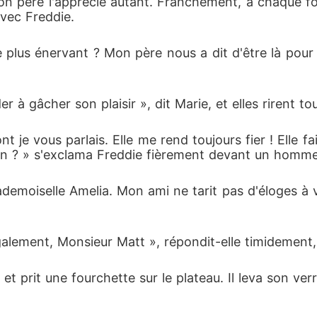
n père l'apprécie autant. Franchement, à chaque foi
avec Freddie.
e plus énervant ? Mon père nous a dit d'être là pour fê
er à gâcher son plaisir », dit Marie, et elles rirent to
nt je vous parlais. Elle me rend toujours fier ! Elle 
non ? » s'exclama Freddie fièrement devant un homm
emoiselle Amelia. Mon ami ne tarit pas d'éloges à vo
lement, Monsieur Matt », répondit-elle timidement, et
 et prit une fourchette sur le plateau. Il leva son ve