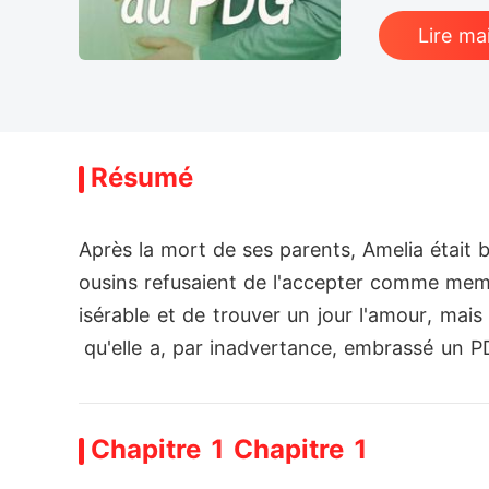
Lire ma
Résumé
Après la mort de ses parents, Amelia était br
ousins refusaient de l'accepter comme membre
isérable et de trouver un jour l'amour, mais
 qu'elle a, par inadvertance, embrassé un P
prétentieux et doit payer sa dette. Mais qu
DG milliardaire célèbre, l'homme idéal. Il co
Chapitre 1 Chapitre 1
es et élégantes. Compte tenu de son statut e
res, si malheureuses, aient effleuré les sien