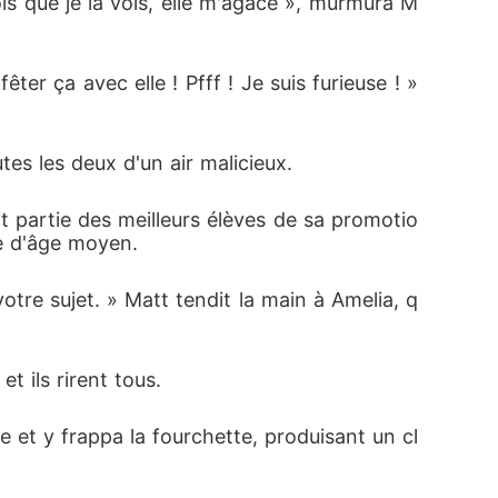
s que je la vois, elle m'agace », murmura M
ter ça avec elle ! Pfff ! Je suis furieuse ! » 
utes les deux d'un air malicieux.
fait partie des meilleurs élèves de sa promotio
e d'âge moyen.
tre sujet. » Matt tendit la main à Amelia, q
 ils rirent tous.
rre et y frappa la fourchette, produisant un cl