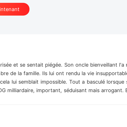
intenant
isée et se sentait piégée. Son oncle bienveillant l'a r
 de la famille. Ils lui ont rendu la vie insupportabl
 cela lui semblait impossible. Tout a basculé lorsque 
DG milliardaire, important, séduisant mais arrogant.
'est-ce qu'une pauvre fille peut bien offrir à un hom
uche avec toutes les femmes qu'il désire. Pour intéress
t de sa fortune, il ne laisserait pas Amelia s'en tir
nes. Il la garde près de lui et la tourmente de diver