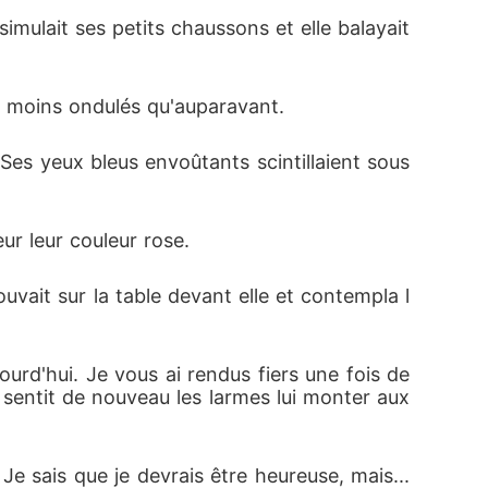
ur expier son erreur ? Amelia trouvera-t-elle 
mulait ses petits chaussons et elle balayait 
ti toute sa vie au sujet de ses parents ?
 et moins ondulés qu'auparavant.
es yeux bleus envoûtants scintillaient sous 
ur leur couleur rose.
rouvait sur la table devant elle et contempla l
ourd'hui. Je vous ai rendus fiers une fois de 
 sentit de nouveau les larmes lui monter aux 
e sais que je devrais être heureuse, mais... 