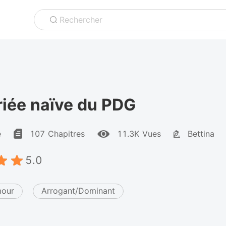
Rechercher
iée naïve du PDG
e
107 Chapitres
11.3K Vues
Bettina
5.0
mour
Arrogant/Dominant