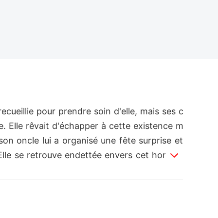
ecueillie pour prendre soin d'elle, mais ses c
e. Elle rêvait d'échapper à cette existence m
son oncle lui a organisé une fête surprise et
 Elle se retrouve endettée envers cet homme 
me aussi prestigieux ? James Parker est un P
er ces femmes, il fallait qu'elles soient bell
er à si bon compte, surtout après que ses lèv
ses manières pour son crime. Que fera Amelia l