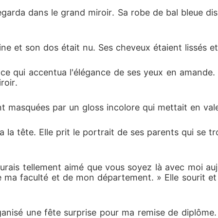
 qui elle n'a jamais envisagé d'avenir, simplement po
garda dans le grand miroir. Sa robe de bal bleue dissi
e se passera-t-il lorsqu'elle réalisera qu'on lui a men
trine et son dos était nu. Ses cheveux étaient lissés
, ce qui accentua l'élégance de ses yeux en amande. S
roir.
t masquées par un gloss incolore qui mettait en vale
a la tête. Elle prit le portrait de ses parents qui se t
'aurais tellement aimé que vous soyez là avec moi auj
de ma faculté et de mon département. » Elle sourit et
rganisé une fête surprise pour ma remise de diplôme. J