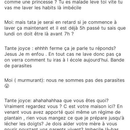
comme une princesse ? Tu es malade leve toi vite tu
vas me laver les habits là imbécile
Moi: mais tata je serai en retard si je commence à
laver ça maintenant et il est déjà 5h passé tu sais que
lundi on doit être là avant 7h ?
Tante joyce : ehhhh ferme ça je parle tu réponds?
Jesus Je m enfou . En tout cas ne lave donc pas ça
on verra comment tu iras à l école aujourd'hui. Bande
de parasites
Moi ( murmurant): nous ne sommes pas des parasites
😤
Tante joyce: ahahahahhaa que vous êtes quoi?
Vraiment regardez vous ? C est votre maison ici? En
venant vous avez apporté quoi même un régime de
plantain , rien vous mangez ce que je prépare jusqu'à
lécher les doigts? Je dois aider votre mère à vous
nourir pourtant vos parents vivent? Imbecile là-bas