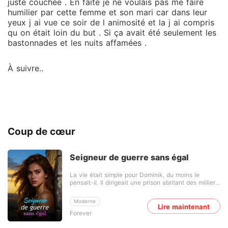
juste couchée . En faite je ne voulais pas me faire
humilier par cette femme et son mari car dans leur
yeux j ai vue ce soir de l animosité et la j ai compris
qu on était loin du but . Si ça avait été seulement les
bastonnades et les nuits affamées .
À suivre..
Coup de cœur
Seigneur de guerre sans égal
La vie était simple pour Dominik, du moins le
pensait-il. Il dirigeait une prison abritant des milliers
d'individus rusés et ambitieux. Il y avait peu ou pas
de drame, mais un jour, sa fiancée, qui occupait
Moderne
déjà un poste élevé dans l'armée, a rompu leur
Lire maintenant
Forever
contrat de mariage avec un mépris évident et le lui
a jeté sous le nez. Ce n'est qu'à ce moment-là qu'il