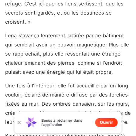
refuge. C'est ici que les liens se tissent, que les 
secrets sont gardés, et où les destinées se 
croisent. »
Lena s'avança lentement, attirée par ce bâtiment 
qui semblait avoir un pouvoir magnétique. Plus elle 
se rapprochait, plus elle ressentait une étrange 
chaleur émanant des pierres, comme si l'endroit 
pulsait avec une énergie qui lui était propre.
Une fois à l'intérieur, elle fut accueillie par un long 
couloir, éclairé de manière diffuse par des torches 
fixées au mur. Des ombres dansaient sur les murs, 
créant une ambiance presque irréelle. Les bruits de 
Bonus à réclamer dans
leurs pas se faisaient étouffés sur le sol en pierre.
Ouvrir
l'application
Kael l'emmena à travers plusieurs portes, jusqu'à 