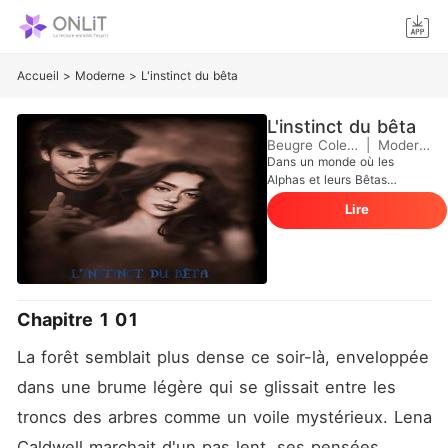
Accueil
>
Moderne
>
L'instinct du bêta
L'instinct du bêta
Beugre Colette
|
Moderne
Dans un monde où les
Alphas et leurs Bêtas
parcourent les écoles à la
Lire
recherche de leur âme-
sœur, personne ne s'attend
à ce que le destin dévie de
sa trajectoire habituelle.
Pourtant, cette fois, ce n'est
pas l'Alpha qui trouve sa
Chapitre 1 01
moitié... mais son Bêta. Elle,
une humaine de 16 ans,
La forêt semblait plus dense ce soir-là, enveloppée 
douce et discrète, vit une
existence ordinaire entre ses
dans une brume légère qui se glissait entre les 
amis, sa passion pour le
surnaturel et son amour
troncs des arbres comme un voile mystérieux. Lena 
inconditionnel des animaux.
Caldwell marchait d'un pas lent, ses pensées 