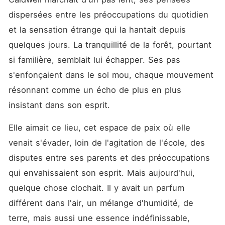
Loin d'imaginer que sa vie
pourrait basculer, elle ignore
dispersées entre les préoccupations du quotidien 
tout du lien indéfectible qui
la lie désormais à un être
et la sensation étrange qui la hantait depuis 
bien plus puissant qu'elle.
quelques jours. La tranquillité de la forêt, pourtant 
Lui, Bêta loyal et bras droit
de l'Alpha Liam, n'a jamais
si familière, semblait lui échapper. Ses pas 
cherché son âme-sœur. À
19 ans, il se satisfait
s'enfonçaient dans le sol mou, chaque mouvement 
pleinement de son rôle au
résonnant comme un écho de plus en plus 
sein de la meute, préférant
la fraternité et la loyauté à
insistant dans son esprit. 
l'incertitude de l'amour. Pour
lui, une compagne ne serait
Elle aimait ce lieu, cet espace de paix où elle 
qu'un poids... jusqu'à ce qu'il
la rencontre. Mais accepter
venait s'évader, loin de l'agitation de l'école, des 
cette connexion ne sera pas
si simple. Comment aimer
disputes entre ses parents et des préoccupations 
sans se sentir enchaîné ?
qui envahissaient son esprit. Mais aujourd'hui, 
Comment apprivoiser un
cœur qui ne demandait qu'à
quelque chose clochait. Il y avait un parfum 
être libre ? Entre rejet,
attirance et instinct
différent dans l'air, un mélange d'humidité, de 
possessif, leur histoire
terre, mais aussi une essence indéfinissable, 
pourrait bien tout