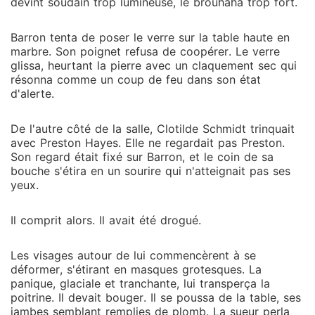
déchet impuissant, condamnée à subir leurs abus en
devint soudain trop lumineuse, le brouhaha trop fort.
baissant les yeux jusqu'à la fin de mes jours. Mais ils
ignoraient une chose. Ils ignoraient que sous mes airs
Barron tenta de poser le verre sur la table haute en
d'épouse brisée se cachait « Le Zéro », le génie de la
marbre. Son poignet refusa de coopérer. Le verre
glissa, heurtant la pierre avec un claquement sec qui
finance qui manipulait leurs actions dans l'ombre. J'ai
résonna comme un coup de feu dans son état
calmement versé ma coupe de champagne sur les
d'alerte.
escarpins de ma belle-mère, puis je me suis avancée
pour lever ma pancarte d'enchères. Ce soir, j'allais
De l'autre côté de la salle, Clotilde Schmidt trinquait
racheter ma liberté et réduire leurs empires en
avec Preston Hayes. Elle ne regardait pas Preston.
cendres.
Son regard était fixé sur Barron, et le coin de sa
bouche s'étira en un sourire qui n'atteignait pas ses
yeux.
Il comprit alors. Il avait été drogué.
Les visages autour de lui commencèrent à se
déformer, s'étirant en masques grotesques. La
panique, glaciale et tranchante, lui transperça la
poitrine. Il devait bouger. Il se poussa de la table, ses
jambes semblant remplies de plomb. La sueur perla