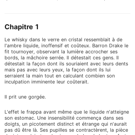
pouvait piétiner à loisir. Lors du grand gala de la
fondation, ma belle-famille a décidé de m'achever
publiquement. Ma demi-sœur s'est pavanée dans une
Chapitre 1
robe scintillante, m'accusant devant toute la haute
société de porter une misérable contrefaçon. Ma
Le whisky dans le verre en cristal ressemblait à de
belle-mère a souri avec mépris avant d'élever la voix
l'ambre liquide, inoffensif et coûteux. Barron Drake le
pour que tout le monde entende. « Comment une fille
fit tournoyer, observant la lumière accrocher ses
sans le sou peut-elle s'offrir ça ? J'ai entendu des
bords, la mâchoire serrée. Il détestait ces gens. Il
rumeurs sur les clubs privés qu'elle fréquente la nuit.
détestait la façon dont ils souriaient avec leurs dents
mais pas avec leurs yeux, la façon dont ils lui
» Les chuchotements dégoûtés ont envahi la salle.
serraient la main tout en calculant combien son
Mon propre mari, au lieu de me protéger, m'a broyé
inculpation imminente leur coûterait.
le poignet, me soupçonnant soudainement d'être la
taupe qui détruisait son entreprise. Pire encore, son
Il prit une gorgée.
pire rival s'apprêtait à racheter aux enchères le
terrain où ma mère était enterrée, le seul héritage qui
L'effet le frappa avant même que le liquide n'atteigne
comptait pour moi, juste pour nous narguer. Ils
son estomac. Une insensibilité commença dans ses
s'attendaient tous à me voir fondre en larmes. Ils
doigts, un picotement distinct et étrange qui n'aurait
pensaient que sans la pitié de Barron, je n'étais qu'un
pas dû être là. Ses pupilles se contractèrent, la pièce