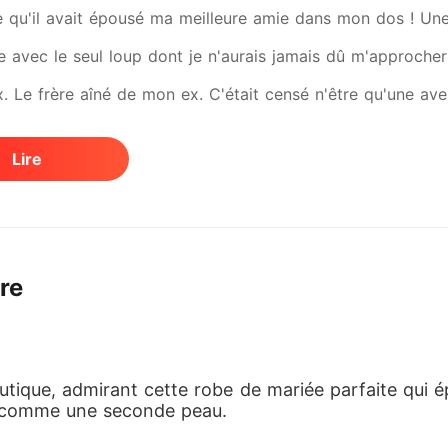
e qu'il avait épousé ma meilleure amie dans mon dos ! Une
le avec le seul loup dont je n'aurais jamais dû m'approcher
. Le frère aîné de mon ex. C'était censé n'être qu'une ave
is qu'il m'avait marquée... et que j'étais loin d'être seule. 
Lire
c le mauvais frère. C'était qu'il n'avait jamais eu l'intenti
tre
outique, admirant cette robe de mariée parfaite qui é
, comme une seconde peau.