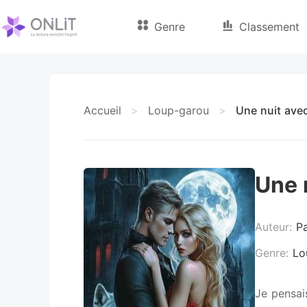
Genre
Classement
Accueil
>
Loup-garou
>
Une nuit avec
Une n
Auteur:
Pa
Genre:
Lo
Je pensai