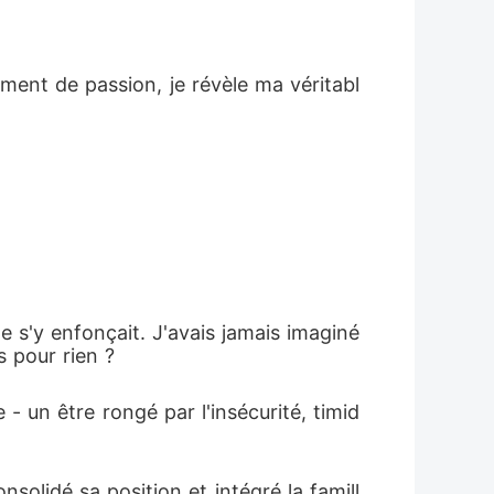
oment de passion, je révèle ma véritabl
 s'y enfonçait. J'avais jamais imaginé 
 pour rien ?
me - un être rongé par l'insécurité, timid
olidé sa position et intégré la famill