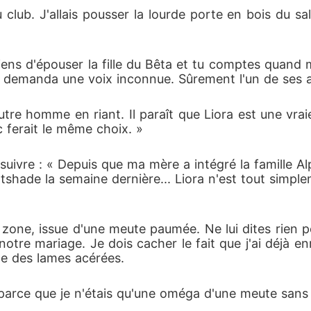
du club. J'allais pousser la lourde porte en bois du s
viens d'épouser la fille du Bêta et tu comptes quand
 » demanda une voix inconnue. Sûrement l'un de ses 
tre homme en riant. Il paraît que Liora est une vraie 
c ferait le même choix. »
suivre : « Depuis que ma mère a intégré la famille Al
hade la semaine dernière... Liora n'est tout simpl
ne, issue d'une meute paumée. Ne lui dites rien pour
 notre mariage. Je dois cacher le fait que j'ai déjà e
 des lames acérées.
 parce que je n'étais qu'une oméga d'une meute san