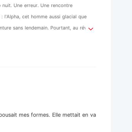
 nuit. Une erreur. Une rencontre
 : l'Alpha, cet homme aussi glacial que
nture sans lendemain. Pourtant, au réveil,
Au final, le vrai danger n'était pas d'avoir
on de me laisser repartir.
pousait mes formes. Elle mettait en va