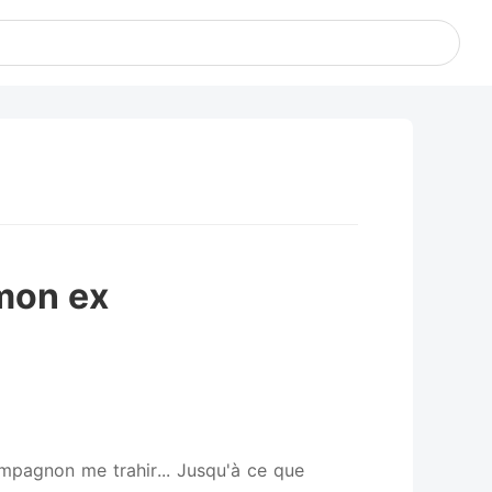
 mon ex
mpagnon me trahir... Jusqu'à ce que