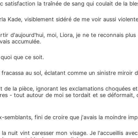
ec satisfaction la traînée de sang qui coulait de la bles
rla Kade, visiblement sidéré de me voir aussi violente
artir d'aujourd'hui, moi, Liora, je ne te reconnais p
'avais accumulée.
 quoi que ce soit.
e fracassa au sol, éclatant comme un sinistre miroir
nt de la pièce, ignorant les exclamations choquées et
rires - tout autour de moi se tordait et se déformait
faux-semblants, fini de croire que j'avais la moindre i
e la nuit vint caresser mon visage. Je l'accueillis a