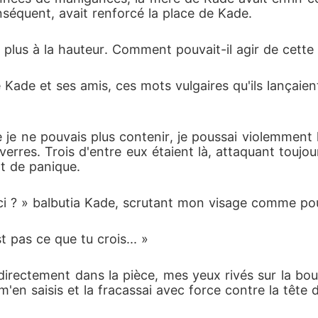
nséquent, avait renforcé la place de Kade.
is plus à la hauteur. Comment pouvait-il agir de cette
 Kade et ses amis, ces mots vulgaires qu'ils lançai
 je ne pouvais plus contenir, je poussai violemment la
s verres. Trois d'entre eux étaient là, attaquant tou
nt de panique.
u ici ? » balbutia Kade, scrutant mon visage comme po
st pas ce que tu crois... »
irectement dans la pièce, mes yeux rivés sur la bout
e m'en saisis et la fracassai avec force contre la tête