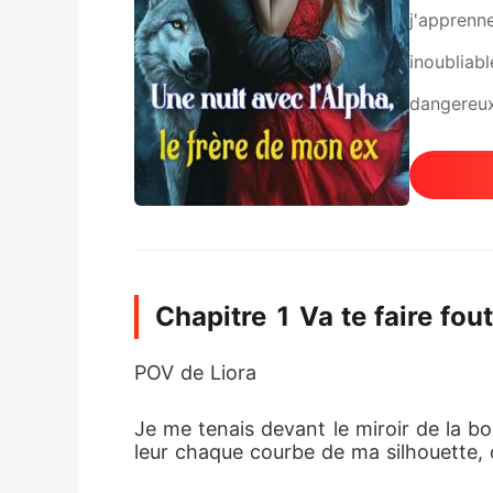
j'apprenn
inoubliab
dangereux
je découvr
couché ave
Chapitre 1 Va te faire fou
POV de Liora
Je me tenais devant le miroir de la b
leur chaque courbe de ma silhouette