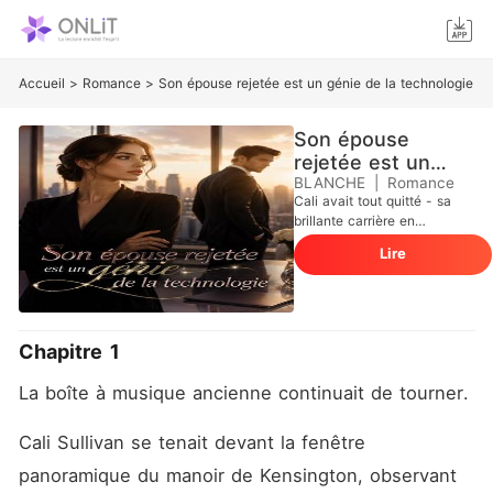
Accueil
>
Romance
>
Son épouse rejetée est un génie de la technologie
Son épouse
rejetée est un
génie de la
BLANCHE
|
Romance
Cali avait tout quitté - sa
technologie
brillante carrière en
intelligence artificielle, sa vie
Lire
aux États-Unis - pour
s'installer à Londres avec
Halsey. Pendant trois ans,
elle avait été la parfaite
épouse effacée. Aujourd'hui,
Chapitre 1
c'était son trentième
anniversaire. Mais en
La boîte à musique ancienne continuait de tourner.
rentrant plus tôt au manoir,
elle trouva une maison vide.
Halsey n'avait pas
Cali Sullivan se tenait devant la fenêtre 
simplement oublié son
panoramique du manoir de Kensington, observant 
anniversaire. Il avait