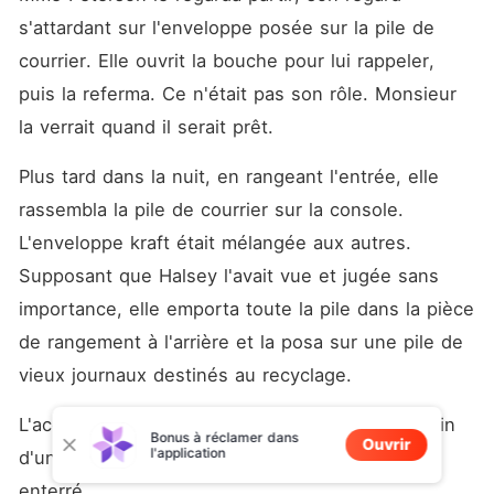
s'attardant sur l'enveloppe posée sur la pile de 
courrier. Elle ouvrit la bouche pour lui rappeler, 
puis la referma. Ce n'était pas son rôle. Monsieur 
la verrait quand il serait prêt.
Plus tard dans la nuit, en rangeant l'entrée, elle 
rassembla la pile de courrier sur la console. 
L'enveloppe kraft était mélangée aux autres. 
Supposant que Halsey l'avait vue et jugée sans 
importance, elle emporta toute la pile dans la pièce 
de rangement à l'arrière et la posa sur une pile de 
vieux journaux destinés au recyclage.
L'accord de divorce, la déclaration légale de la fin 
Bonus à réclamer dans
Ouvrir
l'application
d'un mariage, était désormais officiellement 
enterré.