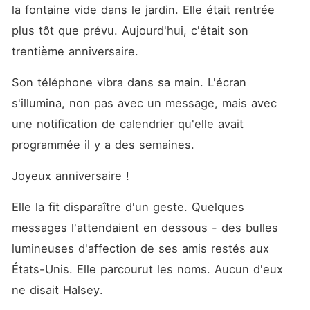
emmené leur fille, Lily,
la fontaine vide dans le jardin. Elle était rentrée 
acheter un cadeau de luxe
pour sa maîtresse, Brittaney.
plus tôt que prévu. Aujourd'hui, c'était son 
Lorsqu'elle l'appela, il la
trentième anniversaire.
congédia d'un ton glacial et
impatient. En fond sonore,
Cali entendit le rire de la
Son téléphone vibra dans sa main. L'écran 
maîtresse et la voix excitée
s'illumina, non pas avec un message, mais avec 
de sa propre fille. Le
lendemain matin, elle surprit
une notification de calendrier qu'elle avait 
même Lily avouer à la
gouvernante : « J'aimerais
programmée il y a des semaines.
que Tatie Brittaney soit ma
nouvelle maman. » Le coup
Joyeux anniversaire !
de grâce fut de les
apercevoir tous les trois à
travers la vitrine d'un club
Elle la fit disparaître d'un geste. Quelques 
privé, partageant un gâteau
messages l'attendaient en dessous - des bulles 
comme une famille parfaite.
Halsey regardait sa
lumineuses d'affection de ses amis restés aux 
maîtresse avec une
tendresse qu'il n'avait jamais
États-Unis. Elle parcourut les noms. Aucun d'eux 
eue pour sa femme. Trois
ne disait Halsey.
années de sacrifices,
réduites à néant. Elle n'était