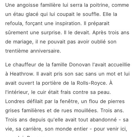
plus qu'une étrangère dans
Une angoisse familière lui serra la poitrine, comme 
sa propre maison, effacée et
remplacée sans le moindre
un étau glacé qui lui coupait le souffle. Elle la 
scrupule. L'injustice lui serra
refoula, forçant une inspiration. Il préparait 
la gorge, mais au lieu de
s'effondrer, une clarté froide
sûrement une surprise. Il le devait. Après trois ans 
l'envahit. Elle ne pleura pas.
Elle contacta son avocat
de mariage, il ne pouvait pas avoir oublié son 
pour exiger un divorce
trentième anniversaire.
express, puis résilia
purement et simplement la
licence du brevet d'IA qui
Le chauffeur de la famille Donovan l'avait accueillie 
générait soixante millions par
à Heathrow. Il avait pris son sac sans un mot et lui 
an pour le groupe de son
mari. Sans un regard en
avait ouvert la portière de la Rolls-Royce. À 
arrière, elle prit le premier
vol pour New York. Il était
l'intérieur, le cuir était frais contre sa peau. 
temps que le monde se
Londres défilait par la fenêtre, un flou de pierres 
souvienne du Dr Cali
Sullivan.
grises familières et de rues mouillées. Trois ans. 
Trois ans depuis qu'elle avait tout abandonné - sa 
vie, sa carrière, son monde entier - pour venir ici, 