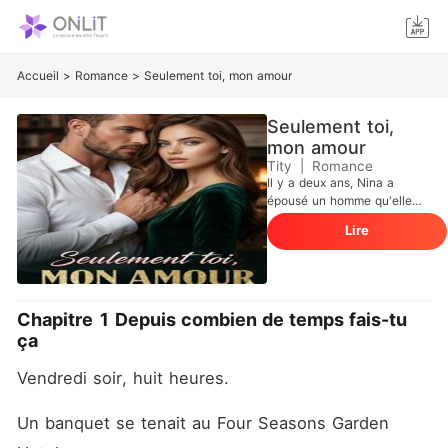
Accueil
>
Romance
>
Seulement toi, mon amour
Seulement toi,
mon amour
Tity
|
Romance
Il y a deux ans, Nina a
épousé un homme qu'elle
n'avait jamais rencontré. Elle
Lire
ne connaissait ni son nom, ni
son âge ; elle ne savait
absolument rien de celui qui
était pourtant son mari. Leur
union n'était rien de plus
Chapitre 1 Depuis combien de temps fais-tu
qu'un contrat assorti de
ça
conditions, dont l'une
stipulait qu'elle ne devait
Vendredi soir, huit heures.
pas coucher avec un autre
homme. Pourtant, une nuit,
en frappant à la mauvaise
Un banquet se tenait au Four Seasons Garden 
porte, Nina a perdu sa