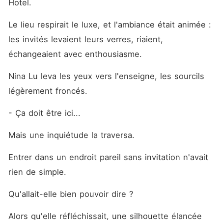
Hotel.
virginité avec un inconnu.
Écrasée par l'indemnité
qu'elle devait payer, elle
Le lieu respirait le luxe, et l'ambiance était animée : 
décida de rédiger elle-même
une demande de divorce.
les invités levaient leurs verres, riaient, 
Mais lorsqu'elle rencontra
échangeaient avec enthousiasme.
enfin son mari pour lui
remettre les papiers, le choc
fut total : cet homme n'était
Nina Lu leva les yeux vers l'enseigne, les sourcils 
autre que celui avec qui elle
légèrement froncés.
l'avait "trompé
- Ça doit être ici...
Mais une inquiétude la traversa.
Entrer dans un endroit pareil sans invitation n'avait 
rien de simple.
Qu'allait-elle bien pouvoir dire ?
Alors qu'elle réfléchissait, une silhouette élancée 