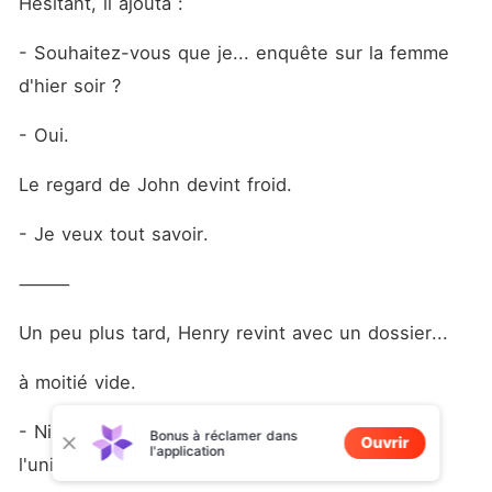
Hésitant, il ajouta :
- Souhaitez-vous que je... enquête sur la femme 
d'hier soir ?
- Oui.
Le regard de John devint froid.
- Je veux tout savoir.
⸻
Un peu plus tard, Henry revint avec un dossier...
à moitié vide.
- Nina, 20 ans. Étudiante en psychologie à 
Bonus à réclamer dans
Ouvrir
l'application
l'université de LC City.