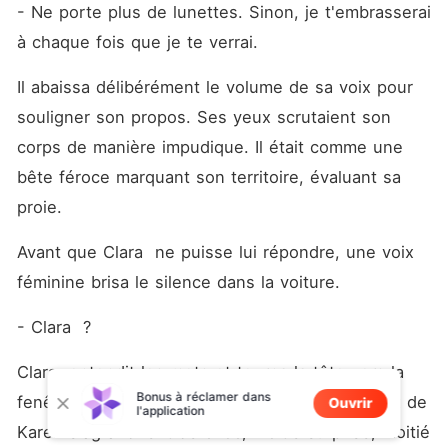
- Ne porte plus de lunettes. Sinon, je t'embrasserai 
à chaque fois que je te verrai.
Il abaissa délibérément le volume de sa voix pour 
souligner son propos. Ses yeux scrutaient son 
corps de manière impudique. Il était comme une 
bête féroce marquant son territoire, évaluant sa 
proie.
Avant que Clara  ne puisse lui répondre, une voix 
féminine brisa le silence dans la voiture.
- Clara  ?
Clara  entendit les mots et tourna la tête vers la 
Bonus à réclamer dans
fenêtre de la voiture à moitié ouverte. Les yeux de 
Ouvrir
l'application
Karen s'agrandirent de choc, moitié surprise, moitié 