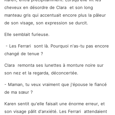
regard, glacé, la transperce :
- Tu es d'une laideur sans
cheveux en désordre de Clara  et son long 
nom. Elle s'attendait à une
manteau gris qui accentuait encore plus la pâleur 
indifférence polie... elle
découvre une brutalité
de son visage, son expression se durcit.
inattendue. Il la plaque sur le
lit, ses mots tranchants
comme une lame : - Peu
Elle semblait furieuse.
importe ton visage. À
présent, tu es mienne. Clara
 - Les Ferrari  sont là. Pourquoi n'as-tu pas encore 
relève les yeux, son cœur
battant à tout rompre. Elle
changé de tenue ?
ose répliquer d'une voix
ferme : - Toi, en revanche...
Clara  remonta ses lunettes à monture noire sur 
tu n'as rien d'impuissant. Et
quand il arrache enfin ses
son nez et la regarda, déconcertée. 
déguisements, révélant un
visage d'une beauté
- Maman, tu veux vraiment que j'épouse le fiancé 
envoûtante, son sourire
s'assombrit : - Il semblerait
de ma sœur ?
que les rumeurs étaient
fausses... mais désormais, tu
ne pourras plus échapper à
Karen sentit qu'elle faisait une énorme erreur, et 
ton rôle d'épouse.
son visage pâlit d'anxiété. Les Ferrari  attendaient 