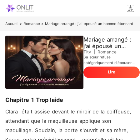
Accueil
>
Romance
>
Mariage arrangé : j'ai épousé un homme étonnant
Mariage arrangé :
j'ai épousé un
homme étonnant
Tity
|
Romance
Sa sœur refuse
catégoriquement d'épouser
son fiancé. On dit de lui qu'il
Lire
est hideux, froid... et pire
encore, impuissant. Sa mère
s'agenouille, implorant Clara
: « Ma fille... sauve ta sœur.
Prends sa place à l'autel. »
Chapitre 1 Trop laide
Un frisson parcourt son
échine . C'est insensé... et
Clara  était assise devant le miroir de la coiffeuse, 
pourtant, Clara accepte. Le
soir des noces, tout bascule.
attendant que la maquilleuse applique son 
L'homme qu'on disait
maquillage. Soudain, la porte s'ouvrit et sa mère, 
monstrueux est d'une beauté
à couper le souffle. Mais son
Karen, entra précipitamment. Lorsqu'elle vit les 