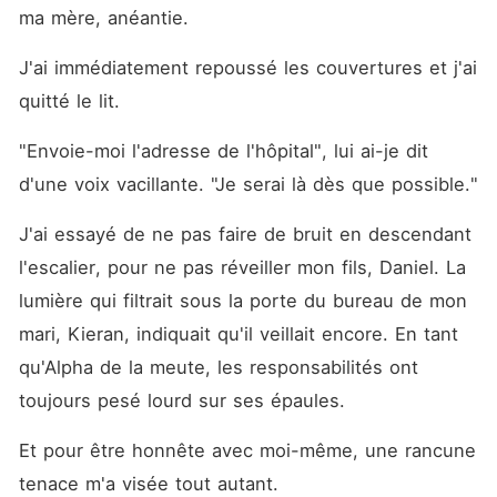
penses que partir est aussi
ma mère, anéantie.
simple, Séraphina ? » Ses
dents effleurèrent la peau
J'ai immédiatement repoussé les couvertures et j'ai 
intacte de ma gorge. « Tu es
à moi. » Une paume brûlante
quitté le lit.
glissa le long de ma cuisse.
« Personne d'autre ne te
touchera jamais. » « Tu as
"Envoie-moi l'adresse de l'hôpital", lui ai-je dit 
eu dix ans pour me
d'une voix vacillante. "Je serai là dès que possible."
revendiquer, Alpha. » Je
découvris mes dents en un
sourire. « C'est drôle comme
J'ai essayé de ne pas faire de bruit en descendant 
tu te rappelles que je suis à
l'escalier, pour ne pas réveiller mon fils, Daniel. La 
toi... seulement quand je
m'éloigne. »
lumière qui filtrait sous la porte du bureau de mon 
mari, Kieran, indiquait qu'il veillait encore. En tant 
qu'Alpha de la meute, les responsabilités ont 
toujours pesé lourd sur ses épaules.
Et pour être honnête avec moi-même, une rancune 
tenace m'a visée tout autant.