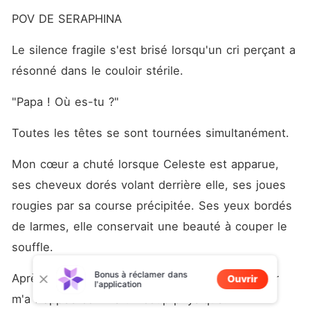
POV DE SERAPHINA
Le silence fragile s'est brisé lorsqu'un cri perçant a 
résonné dans le couloir stérile.
"Papa ! Où es-tu ?"
Toutes les têtes se sont tournées simultanément.
Mon cœur a chuté lorsque Celeste est apparue, 
ses cheveux dorés volant derrière elle, ses joues 
rougies par sa course précipitée. Ses yeux bordés 
de larmes, elle conservait une beauté à couper le 
souffle.
Bonus à réclamer dans
Après dix ans, l'apparition soudaine de ma sœur 
Ouvrir
l'application
m'a frappée comme un coup physique.