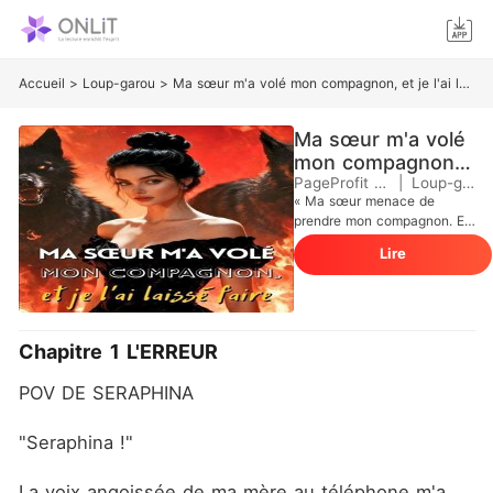
Accueil
>
Loup-garou
>
Ma sœur m'a volé mon compagnon, et je l'ai laissé faire
Ma sœur m'a volé
mon compagnon,
et je l'ai laissé
PageProfit Studio
|
Loup-garou
« Ma sœur menace de
faire
prendre mon compagnon. Et
je la laisse le garder. » Née
Lire
sans louve, Séraphina est la
honte de sa meute-jusqu'à
ce qu'une nuit d'ivresse la
laisse enceinte et mariée à
Kieran, l'Alpha impitoyable
Chapitre 1 L'ERREUR
qui n'a jamais voulu d'elle.
Mais leur mariage d'une
POV DE SERAPHINA
décennie n'était pas un
conte de fées. Pendant dix
ans, elle a enduré
"Seraphina !"
l'humiliation : pas de titre de
Luna. Pas de marque de lien.
La voix angoissée de ma mère au téléphone m'a 