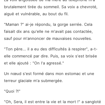
Seulement des draps froids
et des regards encore plus
brutalement tirée du sommeil. Sa voix a chevroté, 
glacials. Lorsque sa sœur
aiguë et vulnérable, au bout du fil.
parfaite est revenue, Kieran
a demandé le divorce le soir
même. Et sa famille était
"Maman ?" ai-je répondu, la gorge serrée. Cela 
ravie de voir son mariage
brisé. Séraphina n'a pas
faisait dix ans qu'elle ne m'avait pas contactée, 
combattu mais est partie en
sauf pour m'annoncer de mauvaises nouvelles.
silence. Cependant, lorsque
le danger a frappé, des
vérités choquantes ont
"Ton père... il a eu des difficultés à respirer", a-t-
émergé : ☽ Cette nuit-là
elle commencé par dire. Puis, sa voix s'est brisée 
n'était pas un accident ☽
Son « défaut » est en réalité
et elle ajouté : "On l'a agressé."
un don rare ☽ Et maintenant,
chaque Alpha-inclus son ex-
mari-voudra la revendiquer
Un nœud s'est formé dans mon estomac et une 
Tant pis, elle en a assez
terreur glaciale m'a submergée.
d'être possédée. *** Le
grondement de Kieran vibrait
à travers mes os alors qu'il
"Quoi ?!"
me plaquait contre le mur.
Sa chaleur transperçait les
"Oh, Sera, il est entre la vie et la mort !" a sangloté 
épaisseurs de tissu. « Tu