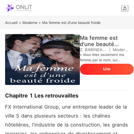
Accueil
>
Moderne
>
Ma femme est d'une beauté froide
Ma femme est
d'une beauté
froide
Z. BABINEAUX
|
Moderne
« Vous êtes seulement ma
femme par le nom, sur
papier. Mon cœur et mon
Lire
amour ne t'appartiendront
jamais. » Edward a fait
clairement comprendre à
Rocío qu'elle n'était rien
pour lui. Ils ont été tous les
Chapitre 1 Les retrouvailles
deux victimes de l'avidité de
leur famille : il s'agissait d'un
FX International Group, une entreprise leader de la 
mariage arrangé. Six ans
s'étaient écoulés. Elle a
ville S dans plusieurs secteurs : les chaînes 
gagné son calme et en
hôtelières, l'industrie de la construction, les grands 
même temps une réputation
de colonelle coriace dans
magasins, les entreprises de divertissement et 