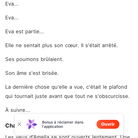
Eva... 
Eva... 
Eva est partie... 
Elle ne sentait plus son cœur. Il s'était arrêté. 
Ses poumons brûlaient. 
Son âme s'est brisée. 
La dernière chose qu'elle a vue, c'était le plafond 
qui tournait juste avant que tout ne s'obscurcisse. 
À suivre... 
Bonus à réclamer dans
Ouvrir
Chapitre 3 La cérémonie de rejet I
l'application
Les yeux d'Amelia se sont ouverts lentement. Une 