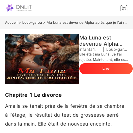
Accueil
>
Loup-garou
>
Ma Luna est devenue Alpha après que je l'ai rejetée
Ma Luna est
devenue Alpha
après que je l'ai
infanta123
|
Loup-garou
Elle était ma Luna. Je l'ai
rejetée
rejetée. Maintenant, elle est
plus forte que jamais et elle
Lire
a mon fils. L'univers d'Amelia
s'est effondré le jour où sa
fille est morte et son
compagnon, Alpha Aiden de
la Meute Red Moon, l'a
Chapitre 1 Le divorce
quittée pour retrouver son
ex-petite amie. Rejetée,
Amelia se tenait près de la fenêtre de sa chambre, 
déshonorée et accusée
d'avoir empoisonné son
à l'étage, le résultat du test de grossesse serré 
propre enfant, Amelia a été
dans la main. Elle était de nouveau enceinte. 
dépouillée de son titre et
chassée de sa meute. Le