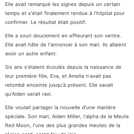
lendemain matin, son corps
Elle avait remarqué les signes depuis un certain 
inerte a été trouvé à la
frontière. Ils ont tous cru
temps et s'était finalement rendue à l'hôpital pour 
qu'elle était morte. Mais elle
confirmer. Le résultat était positif. 
ne l'était pas. Loin des
décombres de la trahison,
Amelia s'est reconstruite :
Elle a souri doucement en effleurant son ventre. 
renaître de ses cendres pour
Elle avait hâte de l'annoncer à son mari. Ils allaient 
devenir la première femme
Alpha de Velaris, la meute la
avoir un autre enfant. 
plus puissante et respectée
du royaume. Elle portait
aussi un secret qu'Aiden n'a
Six ans s'étaient écoulés depuis la naissance de 
jamais découvert : elle était
leur première fille, Eva, et Amelia n'avait pas 
enceinte de son fils. Des
années plus tard, le destin
retombé enceinte jusqu'à présent. Elle savait 
les a fait rencontrer à
nouveau. Une maladie
qu'Aiden serait ravi. 
mortelle s'est répandue
parmi les meutes, et le seul
Elle voulait partager la nouvelle d'une manière 
à pouvoir l'arrêter était
Amelia, médecin réputé
spéciale. Son mari, Aiden Miller, l'alpha de la Meute 
qu'ils croyaient mort. Quand
Red Moon, l'une des plus grandes meutes de la 
Aiden a aperçu le garçon à
ses côtés, ses yeux, son