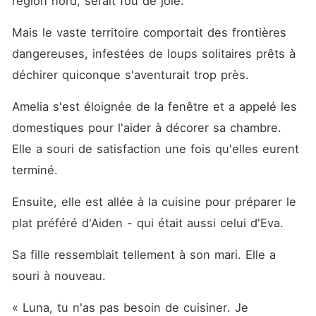
région nord, serait fou de joie. 
sang, il a compris la vérité. Il
n'a pas seulement perdu sa
Luna. Il a détruit la mère de
Mais le vaste territoire comportait des frontières 
son enfant. Et maintenant,
dangereuses, infestées de loups solitaires prêts à 
elle est tout ce qu'il n'est
pas, plus forte, plus sage,
déchirer quiconque s'aventurait trop près. 
intouchable. Va-t-elle guérir
la meute qui l'a trahie ? Va-
Amelia s'est éloignée de la fenêtre et a appelé les 
t-elle laisser Aiden se
rapprocher de son cœur à
domestiques pour l'aider à décorer sa chambre. 
nouveau ? Ou sa punition
est-elle simplement de vivre
Elle a souri de satisfaction une fois qu'elles eurent 
avec les répercussions ?
terminé. 
Ensuite, elle est allée à la cuisine pour préparer le 
plat préféré d'Aiden - qui était aussi celui d'Eva. 
Sa fille ressemblait tellement à son mari. Elle a 
souri à nouveau. 
« Luna, tu n'as pas besoin de cuisiner. Je 