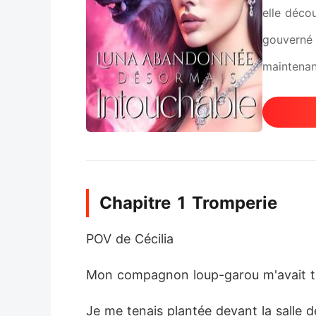
elle déco
gouverné 
maintenant
financier
colère ? 
Une guerre
encore le
Chapitre 1 Tromperie
pas calcu
quand il c
POV de Cécilia
Mon compagnon loup-garou m'avait 
Je me tenais plantée devant la salle de