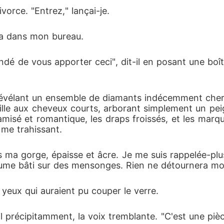
vorce. "Entrez," lançai-je.
tra dans mon bureau.
andé de vous apporter ceci", dit-il en posant une bo
 révélant un ensemble de diamants indécemment cher.
lle aux cheveux courts, arborant simplement un peig
e tamisé et romantique, les draps froissés, et les ma
 me trahissant.
ma gorge, épaisse et âcre. Je me suis rappelée-plus
ume bâti sur des mensonges. Rien ne détournera mon
 yeux qui auraient pu couper le verre.
-il précipitamment, la voix tremblante. "C'est une piè