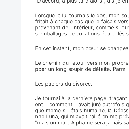
"D'accord, à plus tard alors", dis-je e
Lorsque je lui tournais le dos, mon s
fritait à chaque pas que je faisais ver
provenant de l'intérieur, comme si qu
s emballages de collations éparpillés s
En cet instant, mon cœur se changea
Le chemin du retour vers mon propre b
pper un long soupir de défaite. Parmi la
Les papiers du divorce.
Je tournai à la dernière page, traçan
ent... comment il avait juré autrefois q
que même si j'étais humaine, la Déesse
nne Luna, qui m'avait raillé en me préve
"mais un mâle Alpha ne sera jamais sa