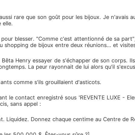
ssi rare que son goût pour les bijoux. Je n'avais au
 elle.
nt pour blesser. "Comme c'est attentionné de sa part"
u shopping de bijoux entre deux réunions... et visit
Bêta Henry essayer de s'échapper de son corps. Ils
ongtemps. La peur rayonnait de lui alors qu'il s'excu
amants comme s'ils grouillaient d'asticots.
vant le contact enregistré sous 'REVENTE LUXE - El
is, sans appel :
 Liquidez. Donnez chaque centime au Centre de Réha
 les 500 000 $. Êtes-vous sûre ?]