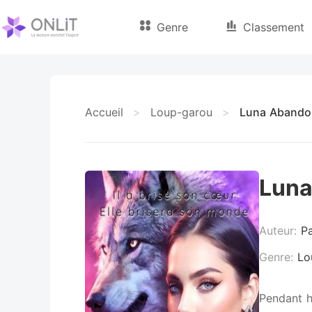
Genre
Classement
Accueil
>
Loup-garou
>
Luna Abandon
Luna
Auteur:
Pa
Genre:
Lo
Pendant h