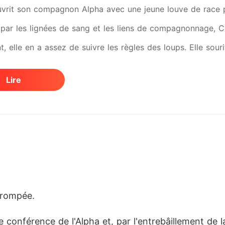
uvrit son compagnon Alpha avec une jeune louve de race 
par les lignées de sang et les liens de compagnonnage, Cec
, elle en a assez de suivre les règles des loups. Elle sour
s trimestriels, avec les papiers de divorce soigneusement a
Lire
» grogne-t-il. « Assez pour commettre un meurtre, » répon
 silencieuse se prépare sous le toit qu'ils appelaient autre
 pouvoir, mais Cecilia a déjà entamé sa rébellion silencieu
lé, elle se prépare à disparaître de son monde - celle qu
omprendra enfin la force du cœur qu'il a brisé... Il sera pe
trompée.
 conférence de l'Alpha et, par l'entrebâillement de la