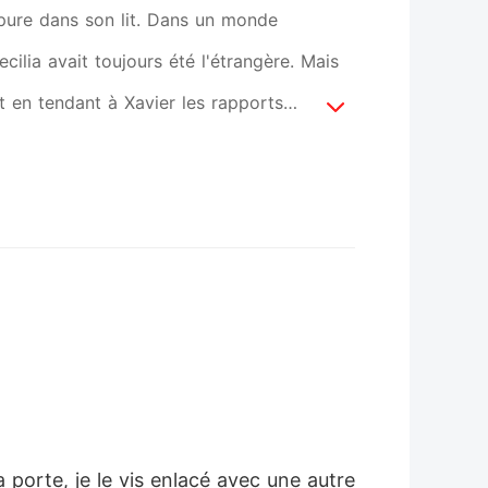
pure dans son lit. Dans un monde
ilia avait toujours été l'étrangère. Mais
it en tendant à Xavier les rapports
ttachés à la dernière page. « Tu es en
d-elle, d'une voix froide comme la glace.
fois leur foyer. Xavier pense qu'il détient
se. À chaque regard glacial et à chaque
'il n'a jamais méritée comme compagne. Et
ut-être bien trop tard pour le reconquérir.
 porte, je le vis enlacé avec une autre 